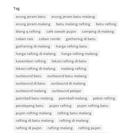
Tag
arung jeram batu
arung jeram batu malang
arung jeram malang
batu malang rafting
batu rafting
blang q rafting
cafe sawah pujon
camping di malang
coban rais
coban rondo
gathering di batu
gathering di malang
harga rafting batu
harga rafting di malang
harga rafting malang
kasembon rafting
lokasi rafting di batu
lokasi rafting di malang
malang rafting
outbound batu
outbound batu malang
outbound di batu
outbound di malang
outbound malang
outbound pelajar
paintball batu malang
paintball malang
paket rafting
paralayang batu
pujon rafting
pujon rafting batu
pujon rafting malang
rafting batu malang
rafting di batu malang
rafting di malang
rafting di pujon
rafting malang
rafting pujon