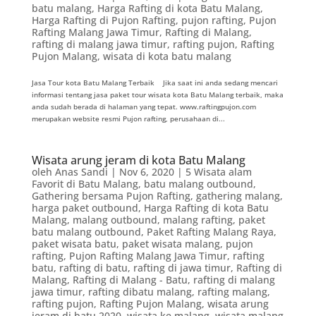
batu malang
,
Harga Rafting di kota Batu Malang
,
Harga Rafting di Pujon Rafting
,
pujon rafting
,
Pujon
Rafting Malang Jawa Timur
,
Rafting di Malang
,
rafting di malang jawa timur
,
rafting pujon
,
Rafting
Pujon Malang
,
wisata di kota batu malang
Jasa Tour kota Batu Malang Terbaik Jika saat ini anda sedang mencari
informasi tentang jasa paket tour wisata kota Batu Malang terbaik, maka
anda sudah berada di halaman yang tepat. www.raftingpujon.com
merupakan website resmi Pujon rafting, perusahaan di...
Wisata arung jeram di kota Batu Malang
oleh
Anas Sandi
|
Nov 6, 2020
|
5 Wisata alam
Favorit di Batu Malang
,
batu malang outbound
,
Gathering bersama Pujon Rafting
,
gathering malang
,
harga paket outbound
,
Harga Rafting di kota Batu
Malang
,
malang outbound
,
malang rafting
,
paket
batu malang outbound
,
Paket Rafting Malang Raya
,
paket wisata batu
,
paket wisata malang
,
pujon
rafting
,
Pujon Rafting Malang Jawa Timur
,
rafting
batu
,
rafting di batu
,
rafting di jawa timur
,
Rafting di
Malang
,
Rafting di Malang - Batu
,
rafting di malang
jawa timur
,
rafting dibatu malang
,
rafting malang
,
rafting pujon
,
Rafting Pujon Malang
,
wisata arung
jeram di batu 2020
,
wisata ke malang
,
wisata malang