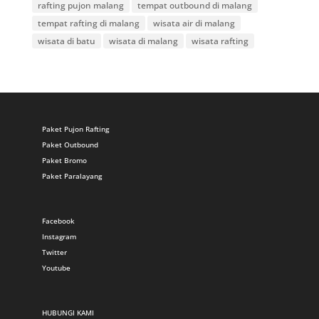
rafting pujon malang
tempat outbound di malang
tempat rafting di malang
wisata air di malang
wisata di batu
wisata di malang
wisata rafting
Paket Pujon Rafting
Paket Outbound
Paket Bromo
Paket Paralayang
Facebook
Instagram
Twitter
Youtube
HUBUNGI KAMI