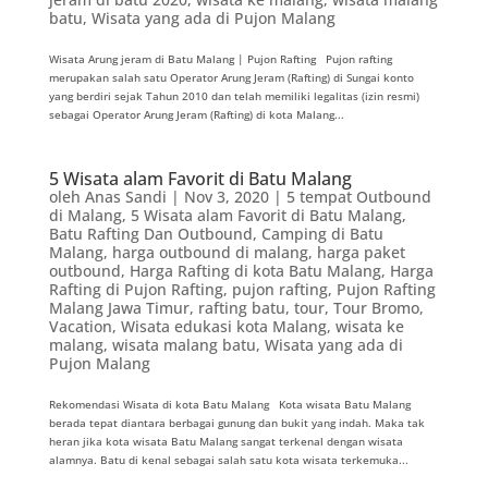
batu
,
Wisata yang ada di Pujon Malang
Wisata Arung jeram di Batu Malang | Pujon Rafting Pujon rafting
merupakan salah satu Operator Arung Jeram (Rafting) di Sungai konto
yang berdiri sejak Tahun 2010 dan telah memiliki legalitas (izin resmi)
sebagai Operator Arung Jeram (Rafting) di kota Malang...
5 Wisata alam Favorit di Batu Malang
oleh
Anas Sandi
|
Nov 3, 2020
|
5 tempat Outbound
di Malang
,
5 Wisata alam Favorit di Batu Malang
,
Batu Rafting Dan Outbound
,
Camping di Batu
Malang
,
harga outbound di malang
,
harga paket
outbound
,
Harga Rafting di kota Batu Malang
,
Harga
Rafting di Pujon Rafting
,
pujon rafting
,
Pujon Rafting
Malang Jawa Timur
,
rafting batu
,
tour
,
Tour Bromo
,
Vacation
,
Wisata edukasi kota Malang
,
wisata ke
malang
,
wisata malang batu
,
Wisata yang ada di
Pujon Malang
Rekomendasi Wisata di kota Batu Malang Kota wisata Batu Malang
berada tepat diantara berbagai gunung dan bukit yang indah. Maka tak
heran jika kota wisata Batu Malang sangat terkenal dengan wisata
alamnya. Batu di kenal sebagai salah satu kota wisata terkemuka...