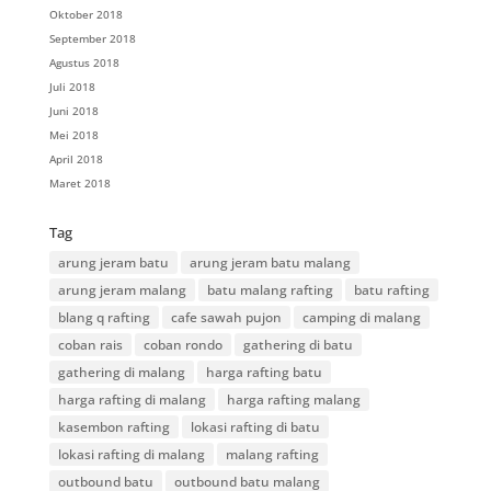
Oktober 2018
September 2018
Agustus 2018
Juli 2018
Juni 2018
Mei 2018
April 2018
Maret 2018
Tag
arung jeram batu
arung jeram batu malang
arung jeram malang
batu malang rafting
batu rafting
blang q rafting
cafe sawah pujon
camping di malang
coban rais
coban rondo
gathering di batu
gathering di malang
harga rafting batu
harga rafting di malang
harga rafting malang
kasembon rafting
lokasi rafting di batu
lokasi rafting di malang
malang rafting
outbound batu
outbound batu malang