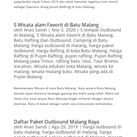
yang berdiri sejak Tahun 2010 dan telah memiliki legalitas (izin resmi)
sebagai Operator Arung Jeram (Rafting) di kota Malang...
5 Wisata alam Favorit di Batu Malang
oleh
Anas Sandi
|
Nov 3, 2020
|
5 tempat Outbound
di Malang
,
5 Wisata alam Favorit di Batu Malang
,
Batu Rafting Dan Outbound
,
Camping di Batu
Malang
,
harga outbound di malang
,
harga paket
outbound
,
Harga Rafting di kota Batu Malang
,
Harga
Rafting di Pujon Rafting
,
pujon rafting
,
Pujon Rafting
Malang Jawa Timur
,
rafting batu
,
tour
,
Tour Bromo
,
Vacation
,
Wisata edukasi kota Malang
,
wisata ke
malang
,
wisata malang batu
,
Wisata yang ada di
Pujon Malang
Rekomendasi Wisata di kota Batu Malang Kota wisata Batu Malang
berada tepat diantara berbagai gunung dan bukit yang indah. Maka tak
heran jika kota wisata Batu Malang sangat terkenal dengan wisata
alamnya. Batu di kenal sebagai salah satu kota wisata terkemuka...
Daftar Paket Outbound Malang Raya
oleh
Anas Sandi
|
Agu 25, 2019
|
harga outbound di
batu malang
,
harga outbound di malang
,
harga