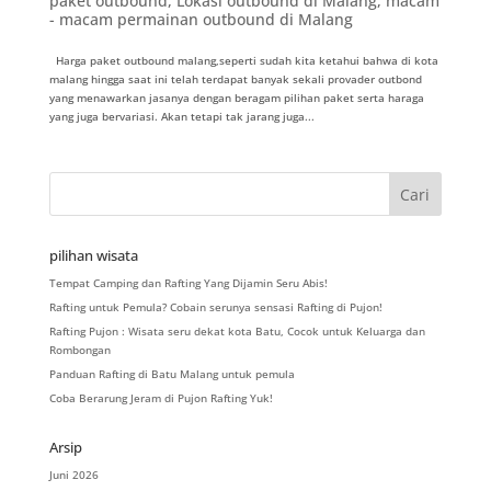
paket outbound
,
Lokasi outbound di Malang
,
macam
- macam permainan outbound di Malang
Harga paket outbound malang,seperti sudah kita ketahui bahwa di kota
malang hingga saat ini telah terdapat banyak sekali provader outbond
yang menawarkan jasanya dengan beragam pilihan paket serta haraga
yang juga bervariasi. Akan tetapi tak jarang juga...
pilihan wisata
Tempat Camping dan Rafting Yang Dijamin Seru Abis!
Rafting untuk Pemula? Cobain serunya sensasi Rafting di Pujon!
Rafting Pujon : Wisata seru dekat kota Batu, Cocok untuk Keluarga dan
Rombongan
Panduan Rafting di Batu Malang untuk pemula
Coba Berarung Jeram di Pujon Rafting Yuk!
Arsip
Juni 2026