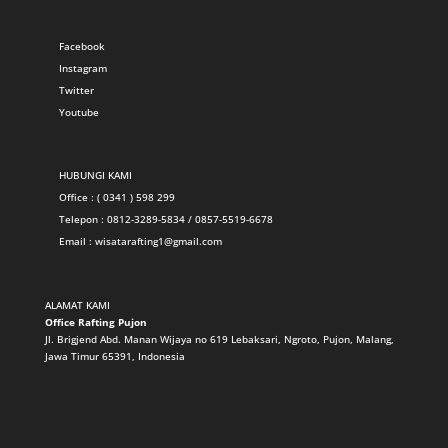
Facebook
Instagram
Twitter
Youtube
HUBUNGI KAMI
Office : ( 0341 ) 598 299
Telepon : 0812-3289-5834 / 0857-5519-6678
Email :
wisatarafting1@gmail.com
ALAMAT KAMI
Office Rafting Pujon
Jl. Brigjend Abd. Manan Wijaya no 619 Lebaksari, Ngroto, Pujon, Malang,
Jawa Timur 65391, Indonesia