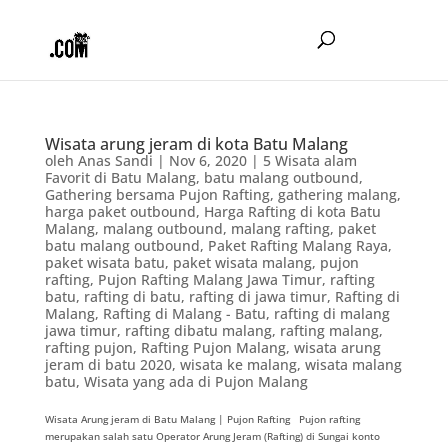
Wisata arung jeram di kota Batu Malang
oleh
Anas Sandi
|
Nov 6, 2020
|
5 Wisata alam
Favorit di Batu Malang
,
batu malang outbound
,
Gathering bersama Pujon Rafting
,
gathering malang
,
harga paket outbound
,
Harga Rafting di kota Batu
Malang
,
malang outbound
,
malang rafting
,
paket
batu malang outbound
,
Paket Rafting Malang Raya
,
paket wisata batu
,
paket wisata malang
,
pujon
rafting
,
Pujon Rafting Malang Jawa Timur
,
rafting
batu
,
rafting di batu
,
rafting di jawa timur
,
Rafting di
Malang
,
Rafting di Malang - Batu
,
rafting di malang
jawa timur
,
rafting dibatu malang
,
rafting malang
,
rafting pujon
,
Rafting Pujon Malang
,
wisata arung
jeram di batu 2020
,
wisata ke malang
,
wisata malang
batu
,
Wisata yang ada di Pujon Malang
Wisata Arung jeram di Batu Malang | Pujon Rafting Pujon rafting
merupakan salah satu Operator Arung Jeram (Rafting) di Sungai konto