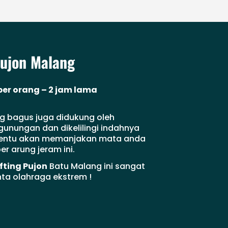
Pujon Malang
 per orang – 2 jam lama
g bagus juga didukung oleh
nungan dan dikelilingi indahnya
tentu akan memanjakan mata anda
r arung jeram ini.
fting Pujon
Batu Malang ini sangat
ta olahraga ekstrem !