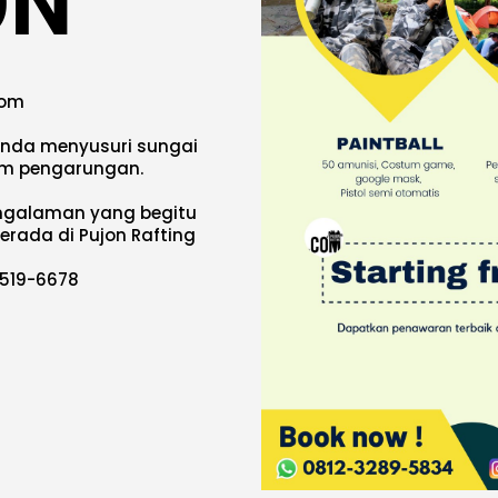
ON
com
anda menyusuri sungai
jam pengarungan.
ngalaman yang begitu
erada di Pujon Rafting
5519-6678