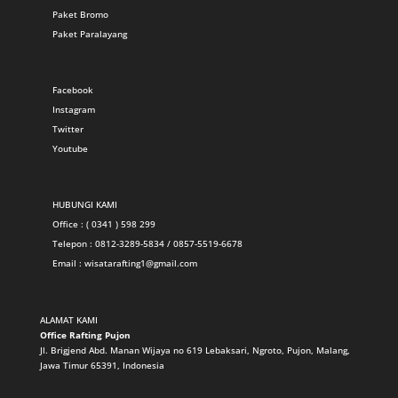
Paket Bromo
Paket Paralayang
Facebook
Instagram
Twitter
Youtube
HUBUNGI KAMI
Office : ( 0341 ) 598 299
Telepon : 0812-3289-5834 / 0857-5519-6678
Email :
wisatarafting1@gmail.com
ALAMAT KAMI
Office Rafting Pujon
Jl. Brigjend Abd. Manan Wijaya no 619 Lebaksari, Ngroto, Pujon, Malang,
Jawa Timur 65391, Indonesia