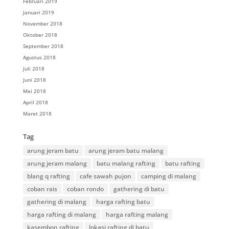
Februari 2019
Januari 2019
November 2018
Oktober 2018
September 2018
Agustus 2018
Juli 2018
Juni 2018
Mei 2018
April 2018
Maret 2018
Tag
arung jeram batu
arung jeram batu malang
arung jeram malang
batu malang rafting
batu rafting
blang q rafting
cafe sawah pujon
camping di malang
coban rais
coban rondo
gathering di batu
gathering di malang
harga rafting batu
harga rafting di malang
harga rafting malang
kasembon rafting
lokasi rafting di batu