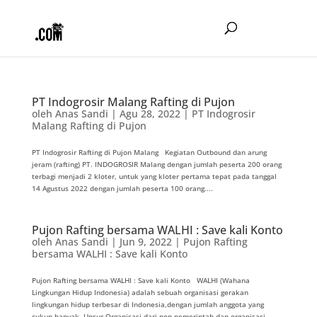
PT Indogrosir Malang Rafting di Pujon
oleh
Anas Sandi
|
Agu 28, 2022
|
PT Indogrosir
Malang Rafting di Pujon
PT Indogrosir Rafting di Pujon Malang Kegiatan Outbound dan arung
jeram (rafting) PT. INDOGROSIR Malang dengan jumlah peserta 200 orang
terbagi menjadi 2 kloter, untuk yang kloter pertama tepat pada tanggal
14 Agustus 2022 dengan jumlah peserta 100 orang....
Pujon Rafting bersama WALHI : Save kali Konto
oleh
Anas Sandi
|
Jun 9, 2022
|
Pujon Rafting
bersama WALHI : Save kali Konto
Pujon Rafting bersama WALHI : Save kali Konto WALHI (Wahana
Lingkungan Hidup Indonesia) adalah sebuah organisasi gerakan
lingkungan hidup terbesar di Indonesia,dengan jumlah anggota yang
cukup banyak. Unsur Organisasi dari non pemerintah dan organisasi