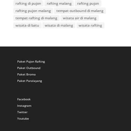
rafting di pujon
rafting malang
rafting pujon
rafting pujon malang
tempat outbound di malang
tempat rafting di malang
wisata air di malang
wisata di batu
wisata di malang
wisata rafting
Paket Pujon Rafting
Paket Outbound
Paket Bromo
Paket Paralayang
Facebook
Instagram
Twitter
Youtube