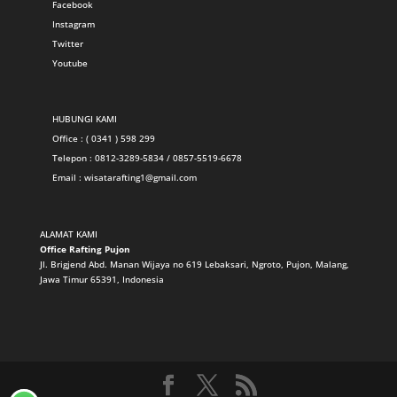
Facebook
Instagram
Twitter
Youtube
HUBUNGI KAMI
Office : ( 0341 ) 598 299
Telepon : 0812-3289-5834 / 0857-5519-6678
Email :
wisatarafting1@gmail.com
ALAMAT KAMI
Office Rafting Pujon
Jl. Brigjend Abd. Manan Wijaya no 619 Lebaksari, Ngroto, Pujon, Malang,
Jawa Timur 65391, Indonesia