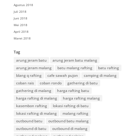
Agustus 2018
Juli 2018
Juni 2018
Mei 2018
April 2018
Maret 2018
Tag
arung jeram batu
arung jeram batu malang
arung jeram malang
batu malang rafting
batu rafting
blang q rafting
cafe sawah pujon
camping di malang
coban rais
coban rondo
gathering di batu
gathering di malang
harga rafting batu
harga rafting di malang
harga rafting malang
kasembon rafting
lokasi rafting di batu
lokasi rafting di malang
malang rafting
outbound batu
outbound batu malang
outbound di batu
outbound di malang