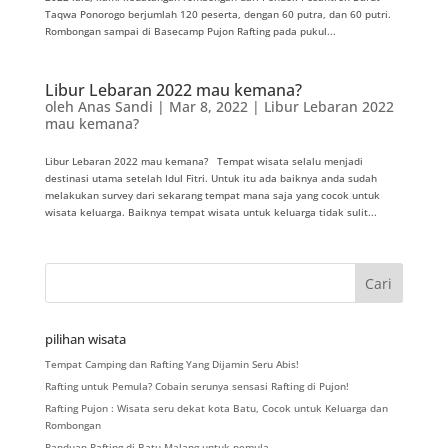
Taqwa Ponorogo berjumlah 120 peserta, dengan 60 putra, dan 60 putri.
Rombongan sampai di Basecamp Pujon Rafting pada pukul...
Libur Lebaran 2022 mau kemana?
oleh
Anas Sandi
|
Mar 8, 2022
|
Libur Lebaran 2022
mau kemana?
Libur Lebaran 2022 mau kemana? Tempat wisata selalu menjadi
destinasi utama setelah Idul Fitri. Untuk itu ada baiknya anda sudah
melakukan survey dari sekarang tempat mana saja yang cocok untuk
wisata keluarga. Baiknya tempat wisata untuk keluarga tidak sulit...
pilihan wisata
Tempat Camping dan Rafting Yang Dijamin Seru Abis!
Rafting untuk Pemula? Cobain serunya sensasi Rafting di Pujon!
Rafting Pujon : Wisata seru dekat kota Batu, Cocok untuk Keluarga dan
Rombongan
Panduan Rafting di Batu Malang untuk pemula