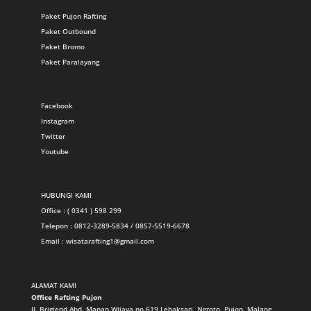
Paket Pujon Rafting
Paket Outbound
Paket Bromo
Paket Paralayang
Facebook
Instagram
Twitter
Youtube
HUBUNGI KAMI
Office : ( 0341 ) 598 299
Telepon : 0812-3289-5834 / 0857-5519-6678
Email :
wisatarafting1@gmail.com
ALAMAT KAMI
Office Rafting Pujon
Jl. Brigjend Abd. Manan Wijaya no 619 Lebaksari, Ngroto, Pujon, Malang,