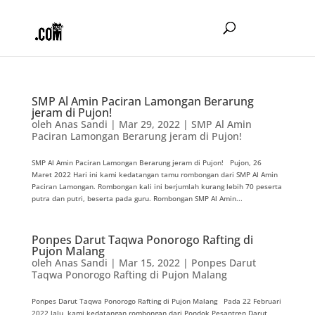
SMP Al Amin Paciran Lamongan Berarung
jeram di Pujon!
oleh
Anas Sandi
|
Mar 29, 2022
|
SMP Al Amin
Paciran Lamongan Berarung jeram di Pujon!
SMP Al Amin Paciran Lamongan Berarung jeram di Pujon! Pujon, 26
Maret 2022 Hari ini kami kedatangan tamu rombongan dari SMP Al Amin
Paciran Lamongan. Rombongan kali ini berjumlah kurang lebih 70 peserta
putra dan putri, beserta pada guru. Rombongan SMP Al Amin...
Ponpes Darut Taqwa Ponorogo Rafting di
Pujon Malang
oleh
Anas Sandi
|
Mar 15, 2022
|
Ponpes Darut
Taqwa Ponorogo Rafting di Pujon Malang
Ponpes Darut Taqwa Ponorogo Rafting di Pujon Malang Pada 22 Februari
2022 lalu, kami kedatangan rombongan dari Pondok Pesantren Darut