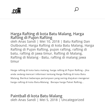
Harga Rafting di kota Batu Malang, Harga
Rafting di Pujon Rafting
oleh
Anas Sandi
|
Mei 10, 2018
|
Batu Rafting Dan
Outbound
,
Harga Rafting di kota Batu Malang
,
Harga
Rafting di Pujon Rafting
,
pujon rafting
,
rafting di
batu
,
rafting di jawa timur
,
Rafting di Malang
,
Rafting di Malang - Batu
,
rafting di malang jawa
timur
Harga rafting di kota batu malang, harga rafting di Pujon Rafting – Jika
anda sedang mencari informasi tentang Harga Rafting di kota Batu
Malang, Berikut beberapa pertanyaan yang sering diajukan mengenai
harga rafting di kota Batu-Malang Berapa harga Paket Rafting...
Paintball di kota Batu Malang
oleh
Anas Sandi
|
Mei 5, 2018
|
Uncategorized