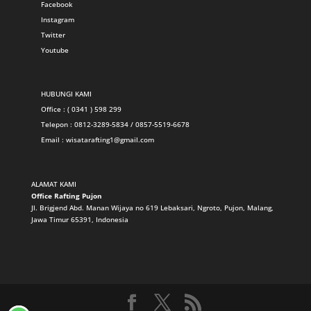
Facebook
Instagram
Twitter
Youtube
HUBUNGI KAMI
Office : ( 0341 ) 598 299
Telepon : 0812-3289-5834 / 0857-5519-6678
Email :
wisatarafting1@gmail.com
ALAMAT KAMI
Office Rafting Pujon
Jl. Brigjend Abd. Manan Wijaya no 619 Lebaksari, Ngroto, Pujon, Malang,
Jawa Timur 65391, Indonesia