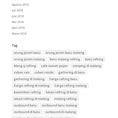
Agustus 2018
Juli 2018
Juni 2018
Mei 2018
April 2018
Maret 2018
Tag
arung jeram batu
arung jeram batu malang
arung jeram malang
batu malang rafting
batu rafting
blang q rafting
cafe sawah pujon
camping di malang
coban rais
coban rondo
gathering di batu
gathering di malang
harga rafting batu
harga rafting di malang
harga rafting malang
kasembon rafting
lokasi rafting di batu
lokasi rafting di malang
malang rafting
outbound batu
outbound batu malang
outbound di batu
outbound di malang