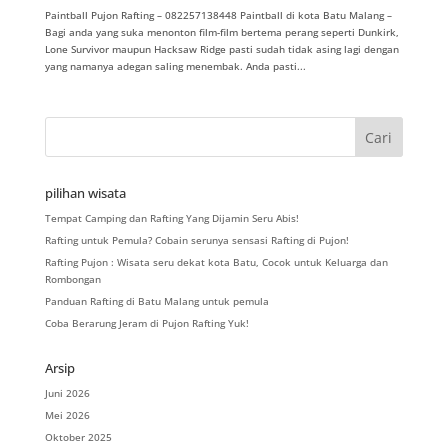
Paintball Pujon Rafting – 082257138448 Paintball di kota Batu Malang –
Bagi anda yang suka menonton film-film bertema perang seperti Dunkirk,
Lone Survivor maupun Hacksaw Ridge pasti sudah tidak asing lagi dengan
yang namanya adegan saling menembak. Anda pasti...
pilihan wisata
Tempat Camping dan Rafting Yang Dijamin Seru Abis!
Rafting untuk Pemula? Cobain serunya sensasi Rafting di Pujon!
Rafting Pujon : Wisata seru dekat kota Batu, Cocok untuk Keluarga dan
Rombongan
Panduan Rafting di Batu Malang untuk pemula
Coba Berarung Jeram di Pujon Rafting Yuk!
Arsip
Juni 2026
Mei 2026
Oktober 2025