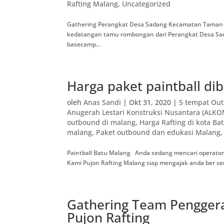
Rafting Malang
,
Uncategorized
Gathering Perangkat Desa Sadang Kecamatan Taman Si
kedatangan tamu rombongan dari Perangkat Desa Sad
basecamp...
Harga paket paintball di
oleh
Anas Sandi
|
Okt 31, 2020
|
5 tempat Ou
Anugerah Lestari Konstruksi Nusantara (ALK
outbound di malang
,
Harga Rafting di kota Ba
malang
,
Paket outbound dan edukasi Malang
Paintball Batu Malang Anda sedang mencari operator 
Kami Pujon Rafting Malang siap mengajak anda ber s
Gathering Team Pengger
Pujon Rafting