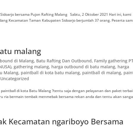
doarjo bersama Pujon Rafting Malang Sabtu, 2 Oktober 2021 Hari ini, kami
ang Kecamatan Taman Kabupaten Sidoarjo berjumlah 37 orang. Peserta samp
batu malang
tbound di Malang
,
Batu Rafting Dan Outbound
,
Family gathering P
ONUSA)
,
gathering malang
,
harga outbound di batu malang
,
harga
tu Malang
,
paintball di kota batu malang
,
paintball di malang
,
pain
,
Uncategorized
paintball di kota Batu Malang ?tentu saja dengan pelayanan dan paket terba
eru ria bermain tembak menmebak bersama rekan anda dan tentu akan sangat
ak Kecamatan ngariboyo Bersama