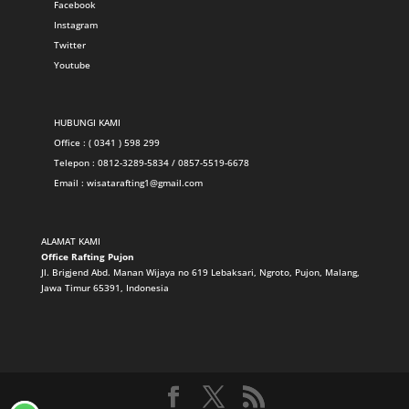
Facebook
Instagram
Twitter
Youtube
HUBUNGI KAMI
Office : ( 0341 ) 598 299
Telepon : 0812-3289-5834 / 0857-5519-6678
Email :
wisatarafting1@gmail.com
ALAMAT KAMI
Office Rafting Pujon
Jl. Brigjend Abd. Manan Wijaya no 619 Lebaksari, Ngroto, Pujon, Malang,
Jawa Timur 65391, Indonesia