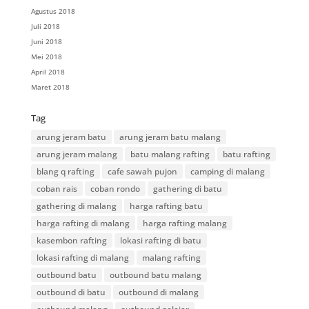
Agustus 2018
Juli 2018
Juni 2018
Mei 2018
April 2018
Maret 2018
Tag
arung jeram batu
arung jeram batu malang
arung jeram malang
batu malang rafting
batu rafting
blang q rafting
cafe sawah pujon
camping di malang
coban rais
coban rondo
gathering di batu
gathering di malang
harga rafting batu
harga rafting di malang
harga rafting malang
kasembon rafting
lokasi rafting di batu
lokasi rafting di malang
malang rafting
outbound batu
outbound batu malang
outbound di batu
outbound di malang