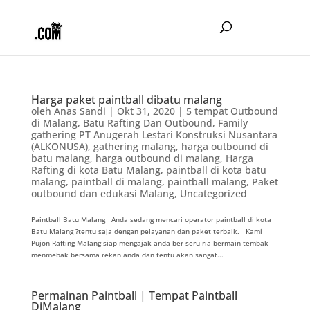
Harga paket paintball dibatu malang
oleh
Anas Sandi
|
Okt 31, 2020
|
5 tempat Outbound
di Malang
,
Batu Rafting Dan Outbound
,
Family
gathering PT Anugerah Lestari Konstruksi Nusantara
(ALKONUSA)
,
gathering malang
,
harga outbound di
batu malang
,
harga outbound di malang
,
Harga
Rafting di kota Batu Malang
,
paintball di kota batu
malang
,
paintball di malang
,
paintball malang
,
Paket
outbound dan edukasi Malang
,
Uncategorized
Paintball Batu Malang Anda sedang mencari operator paintball di kota
Batu Malang ?tentu saja dengan pelayanan dan paket terbaik. Kami
Pujon Rafting Malang siap mengajak anda ber seru ria bermain tembak
menmebak bersama rekan anda dan tentu akan sangat...
Permainan Paintball | Tempat Paintball
DiMalang