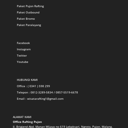
Paket Pujon Rafting
Paket Outbound
Paket Bromo
Paket Paralayang
Facebook
Instagram
Twitter
Youtube
HUBUNGI KAMI
Office : ( 0341 ) 598 299
Telepon : 0812-3289-5834 / 0857-5519-6678
Email :
wisatarafting1@gmail.com
ALAMAT KAMI
Office Rafting Pujon
Jl. Brigjend Abd. Manan Wijaya no 619 Lebaksari, Ngroto, Pujon, Malang,