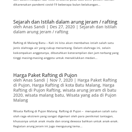
dikarenakan pandemi covid-19 beberapa bulan belakangan...
Sejarah dan Istilah dalam arung jeram / rafting
oleh
Anas Sandi
|
Des 27, 2020
|
Sejarah dan Istilah
dalam arung jeram / rafting
Rafting di Malang Batu – Kali ini kita akan membahas istiah salah satu
jenis olahraga air yang cukup menantang. Dalam olahraga ini, selain
kekompakan anggotanya, dibutuhkan keterampilan dan jam terbang yang
tinggi masing-masing anggota untuk menaklukkan medan...
Harga Paket Rafting di Pujon
oleh
Anas Sandi
|
Nov 7, 2020
|
Harga Paket Rafting
di Pujon
,
Harga Rafting di kota Batu Malang
,
Harga
Rafting di Pujon Rafting
,
wisata arung jeram di batu
2020
,
wisata malang batu
,
Wisata yang ada di Pujon
Malang
Wisata Rafting di Pujon Malang Rafting di Pujon – merupakan salah satu
olah raga ekstrem yang sangat digemari oleh para penikmat tantagan,
khususnya untuk anak muda dan orang dewasa bahkan untuk anak-anak.
Kegiatan arung jeram ini juga mengusung tema...