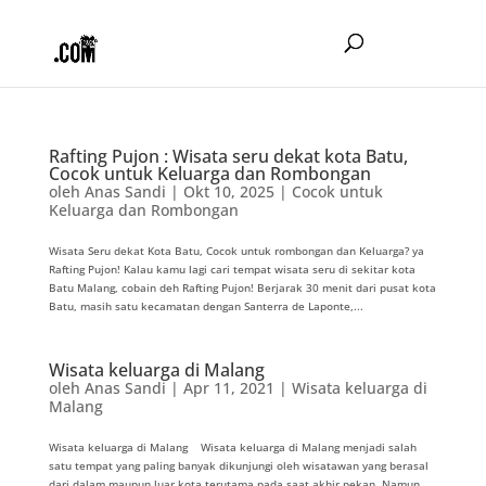
Rafting Pujon : Wisata seru dekat kota Batu,
Cocok untuk Keluarga dan Rombongan
oleh
Anas Sandi
|
Okt 10, 2025
|
Cocok untuk
Keluarga dan Rombongan
Wisata Seru dekat Kota Batu, Cocok untuk rombongan dan Keluarga? ya
Rafting Pujon! Kalau kamu lagi cari tempat wisata seru di sekitar kota
Batu Malang, cobain deh Rafting Pujon! Berjarak 30 menit dari pusat kota
Batu, masih satu kecamatan dengan Santerra de Laponte,...
Wisata keluarga di Malang
oleh
Anas Sandi
|
Apr 11, 2021
|
Wisata keluarga di
Malang
Wisata keluarga di Malang Wisata keluarga di Malang menjadi salah
satu tempat yang paling banyak dikunjungi oleh wisatawan yang berasal
dari dalam maupun luar kota terutama pada saat akhir pekan. Namun