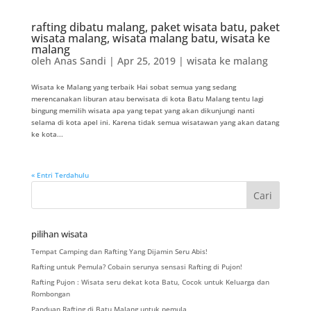
rafting dibatu malang, paket wisata batu, paket
wisata malang, wisata malang batu, wisata ke
malang
oleh
Anas Sandi
|
Apr 25, 2019
|
wisata ke malang
Wisata ke Malang yang terbaik Hai sobat semua yang sedang
merencanakan liburan atau berwisata di kota Batu Malang tentu lagi
bingung memilih wisata apa yang tepat yang akan dikunjungi nanti
selama di kota apel ini. Karena tidak semua wisatawan yang akan datang
ke kota...
« Entri Terdahulu
pilihan wisata
Tempat Camping dan Rafting Yang Dijamin Seru Abis!
Rafting untuk Pemula? Cobain serunya sensasi Rafting di Pujon!
Rafting Pujon : Wisata seru dekat kota Batu, Cocok untuk Keluarga dan
Rombongan
Panduan Rafting di Batu Malang untuk pemula