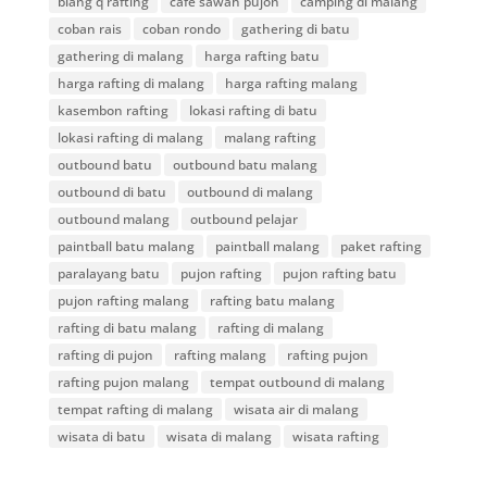
blang q rafting
cafe sawah pujon
camping di malang
coban rais
coban rondo
gathering di batu
gathering di malang
harga rafting batu
harga rafting di malang
harga rafting malang
kasembon rafting
lokasi rafting di batu
lokasi rafting di malang
malang rafting
outbound batu
outbound batu malang
outbound di batu
outbound di malang
outbound malang
outbound pelajar
paintball batu malang
paintball malang
paket rafting
paralayang batu
pujon rafting
pujon rafting batu
pujon rafting malang
rafting batu malang
rafting di batu malang
rafting di malang
rafting di pujon
rafting malang
rafting pujon
rafting pujon malang
tempat outbound di malang
tempat rafting di malang
wisata air di malang
wisata di batu
wisata di malang
wisata rafting