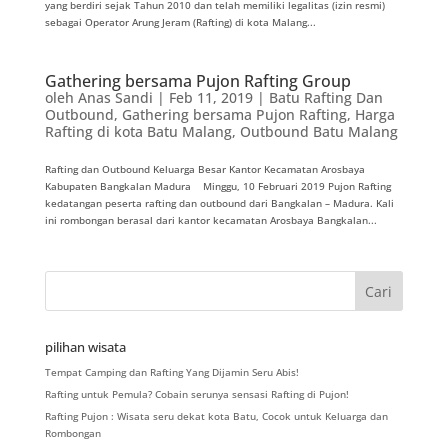
yang berdiri sejak Tahun 2010 dan telah memiliki legalitas (izin resmi)
sebagai Operator Arung Jeram (Rafting) di kota Malang...
Gathering bersama Pujon Rafting Group
oleh
Anas Sandi
|
Feb 11, 2019
|
Batu Rafting Dan
Outbound
,
Gathering bersama Pujon Rafting
,
Harga
Rafting di kota Batu Malang
,
Outbound Batu Malang
Rafting dan Outbound Keluarga Besar Kantor Kecamatan Arosbaya
Kabupaten Bangkalan Madura Minggu, 10 Februari 2019 Pujon Rafting
kedatangan peserta rafting dan outbound dari Bangkalan – Madura. Kali
ini rombongan berasal dari kantor kecamatan Arosbaya Bangkalan...
pilihan wisata
Tempat Camping dan Rafting Yang Dijamin Seru Abis!
Rafting untuk Pemula? Cobain serunya sensasi Rafting di Pujon!
Rafting Pujon : Wisata seru dekat kota Batu, Cocok untuk Keluarga dan
Rombongan