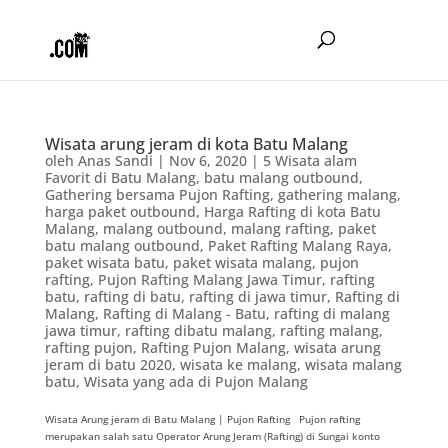
Wisata arung jeram di kota Batu Malang
oleh
Anas Sandi
|
Nov 6, 2020
|
5 Wisata alam
Favorit di Batu Malang
,
batu malang outbound
,
Gathering bersama Pujon Rafting
,
gathering malang
,
harga paket outbound
,
Harga Rafting di kota Batu
Malang
,
malang outbound
,
malang rafting
,
paket
batu malang outbound
,
Paket Rafting Malang Raya
,
paket wisata batu
,
paket wisata malang
,
pujon
rafting
,
Pujon Rafting Malang Jawa Timur
,
rafting
batu
,
rafting di batu
,
rafting di jawa timur
,
Rafting di
Malang
,
Rafting di Malang - Batu
,
rafting di malang
jawa timur
,
rafting dibatu malang
,
rafting malang
,
rafting pujon
,
Rafting Pujon Malang
,
wisata arung
jeram di batu 2020
,
wisata ke malang
,
wisata malang
batu
,
Wisata yang ada di Pujon Malang
Wisata Arung jeram di Batu Malang | Pujon Rafting Pujon rafting
merupakan salah satu Operator Arung Jeram (Rafting) di Sungai konto