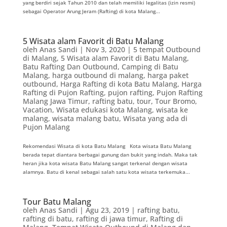
yang berdiri sejak Tahun 2010 dan telah memiliki legalitas (izin resmi)
sebagai Operator Arung Jeram (Rafting) di kota Malang...
5 Wisata alam Favorit di Batu Malang
oleh
Anas Sandi
|
Nov 3, 2020
|
5 tempat Outbound
di Malang
,
5 Wisata alam Favorit di Batu Malang
,
Batu Rafting Dan Outbound
,
Camping di Batu
Malang
,
harga outbound di malang
,
harga paket
outbound
,
Harga Rafting di kota Batu Malang
,
Harga
Rafting di Pujon Rafting
,
pujon rafting
,
Pujon Rafting
Malang Jawa Timur
,
rafting batu
,
tour
,
Tour Bromo
,
Vacation
,
Wisata edukasi kota Malang
,
wisata ke
malang
,
wisata malang batu
,
Wisata yang ada di
Pujon Malang
Rekomendasi Wisata di kota Batu Malang Kota wisata Batu Malang
berada tepat diantara berbagai gunung dan bukit yang indah. Maka tak
heran jika kota wisata Batu Malang sangat terkenal dengan wisata
alamnya. Batu di kenal sebagai salah satu kota wisata terkemuka...
Tour Batu Malang
oleh
Anas Sandi
|
Agu 23, 2019
|
rafting batu
,
rafting di batu
,
rafting di jawa timur
,
Rafting di