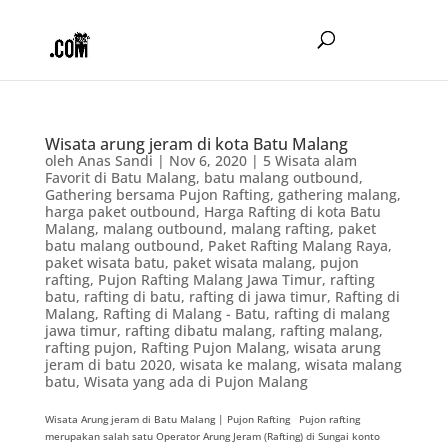
Wisata arung jeram di kota Batu Malang
oleh
Anas Sandi
|
Nov 6, 2020
|
5 Wisata alam
Favorit di Batu Malang
,
batu malang outbound
,
Gathering bersama Pujon Rafting
,
gathering malang
,
harga paket outbound
,
Harga Rafting di kota Batu
Malang
,
malang outbound
,
malang rafting
,
paket
batu malang outbound
,
Paket Rafting Malang Raya
,
paket wisata batu
,
paket wisata malang
,
pujon
rafting
,
Pujon Rafting Malang Jawa Timur
,
rafting
batu
,
rafting di batu
,
rafting di jawa timur
,
Rafting di
Malang
,
Rafting di Malang - Batu
,
rafting di malang
jawa timur
,
rafting dibatu malang
,
rafting malang
,
rafting pujon
,
Rafting Pujon Malang
,
wisata arung
jeram di batu 2020
,
wisata ke malang
,
wisata malang
batu
,
Wisata yang ada di Pujon Malang
Wisata Arung jeram di Batu Malang | Pujon Rafting Pujon rafting
merupakan salah satu Operator Arung Jeram (Rafting) di Sungai konto