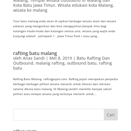
Malang
,
Tempat Wisata Outbound di Malang dan
Kota Batu Jawa Timur
,
Wisata edukasi kota Malang
,
wisata ke malang
Tour batu malang anda akan di sajikan berbagai wisata alam dan wisata
edukasi yang mengasikan dan bisa mengajarkan,banyak ilmu bagi
kalangan muda-muda dan kalangan semua usia, wisata yang wajib anda
kunjungi adalah Jatimpark 1 Jawa Timur Park I atau yang...
rafting batu malang
oleh
Anas Sandi
|
Mei 8, 2019
|
Batu Rafting Dan
Outbound
,
malang rafting
,
outbound batu
,
rafting
batu
Rafting Batu Malang raftingpujon.com. Rafting pujon merupakan penyedia
berbagai berbagai pilihan wisata menarik untuk liburan dan rekreasi
selama dikota batu malang. Di Malang sendiri memiliki banyak sekali
pilihan atau tempat wisata yang tentunya menarik untuk...