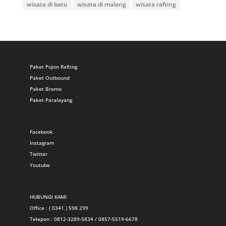
wisata di batu
wisata di malang
wisata rafting
Paket Pujon Rafting
Paket Outbound
Paket Bromo
Paket Paralayang
Facebook
Instagram
Twitter
Youtube
HUBUNGI KAMI
Office : ( 0341 ) 598 299
Telepon : 0812-3289-5834 / 0857-5519-6678