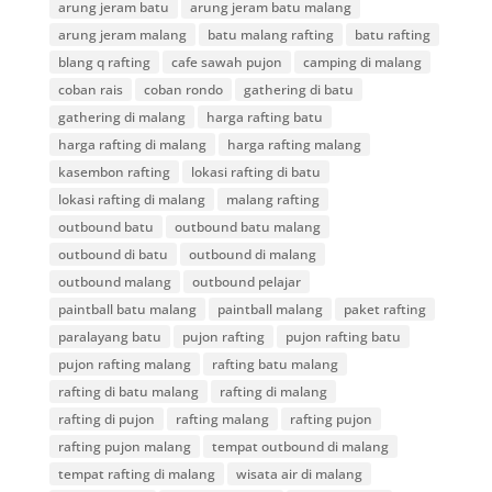
arung jeram batu
arung jeram batu malang
arung jeram malang
batu malang rafting
batu rafting
blang q rafting
cafe sawah pujon
camping di malang
coban rais
coban rondo
gathering di batu
gathering di malang
harga rafting batu
harga rafting di malang
harga rafting malang
kasembon rafting
lokasi rafting di batu
lokasi rafting di malang
malang rafting
outbound batu
outbound batu malang
outbound di batu
outbound di malang
outbound malang
outbound pelajar
paintball batu malang
paintball malang
paket rafting
paralayang batu
pujon rafting
pujon rafting batu
pujon rafting malang
rafting batu malang
rafting di batu malang
rafting di malang
rafting di pujon
rafting malang
rafting pujon
rafting pujon malang
tempat outbound di malang
tempat rafting di malang
wisata air di malang