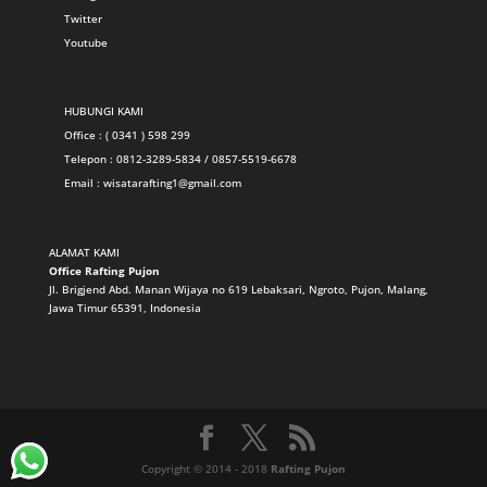
Twitter
Youtube
HUBUNGI KAMI
Office : ( 0341 ) 598 299
Telepon : 0812-3289-5834 / 0857-5519-6678
Email :
wisatarafting1@gmail.com
ALAMAT KAMI
Office Rafting Pujon
Jl. Brigjend Abd. Manan Wijaya no 619 Lebaksari, Ngroto, Pujon, Malang,
Jawa Timur 65391, Indonesia
Copyright © 2014 - 2018
Rafting Pujon