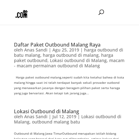
Daftar Paket Outbound Malang Raya
oleh
Anas Sandi
|
Agu 25, 2019
|
harga outbound di
batu malang
,
harga outbound di malang
,
harga
paket outbound
,
Lokasi outbound di Malang
,
macam
- macam permainan outbound di Malang
Harga paket outbound malang,seperti sudah kita ketahui bahwa di kota
malang hingga saat ini telah terdapat banyak sekali provader outbond
yang menawarkan jasanya dengan beragam pilihan paket serta haraga
yang juga bervariasi. Akan tetapi tak jarang juga...
Lokasi Outbound di Malang
oleh
Anas Sandi
|
Jul 12, 2019
|
Lokasi outbound di
Malang
,
outbound malang batu
Outbound di Malang Jawa TimurOutbound merupakan istilah bidang
kelautan yang berasal dari kata out of boundaries, artinya keluar dari