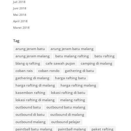
Juli 2018
Juni 2018
Mei 2018
April 2018
Maret 2018
Tag
arung jeram batu
arung jeram batu malang
arung jeram malang
batu malang rafting
batu rafting
blang q rafting
cafe sawah pujon
camping di malang
coban rais
coban rondo
gathering di batu
gathering di malang
harga rafting batu
harga rafting di malang
harga rafting malang
kasembon rafting
lokasi rafting di batu
lokasi rafting di malang
malang rafting
outbound batu
outbound batu malang
outbound di batu
outbound di malang
outbound malang
outbound pelajar
paintball batu malang
paintball malang
paket rafting