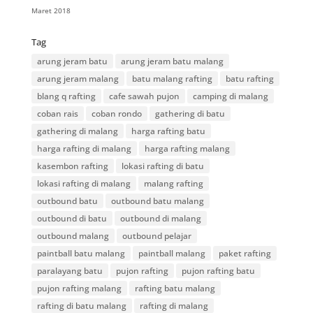
Maret 2018
Tag
arung jeram batu
arung jeram batu malang
arung jeram malang
batu malang rafting
batu rafting
blang q rafting
cafe sawah pujon
camping di malang
coban rais
coban rondo
gathering di batu
gathering di malang
harga rafting batu
harga rafting di malang
harga rafting malang
kasembon rafting
lokasi rafting di batu
lokasi rafting di malang
malang rafting
outbound batu
outbound batu malang
outbound di batu
outbound di malang
outbound malang
outbound pelajar
paintball batu malang
paintball malang
paket rafting
paralayang batu
pujon rafting
pujon rafting batu
pujon rafting malang
rafting batu malang
rafting di batu malang
rafting di malang