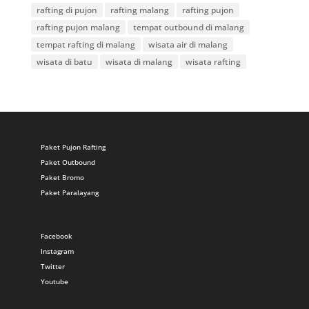
rafting di pujon
rafting malang
rafting pujon
rafting pujon malang
tempat outbound di malang
tempat rafting di malang
wisata air di malang
wisata di batu
wisata di malang
wisata rafting
Paket Pujon Rafting
Paket Outbound
Paket Bromo
Paket Paralayang
Facebook
Instagram
Twitter
Youtube