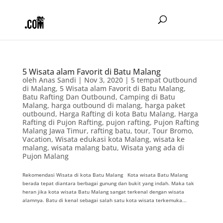
5 Wisata alam Favorit di Batu Malang
oleh
Anas Sandi
|
Nov 3, 2020
|
5 tempat Outbound
di Malang
,
5 Wisata alam Favorit di Batu Malang
,
Batu Rafting Dan Outbound
,
Camping di Batu
Malang
,
harga outbound di malang
,
harga paket
outbound
,
Harga Rafting di kota Batu Malang
,
Harga
Rafting di Pujon Rafting
,
pujon rafting
,
Pujon Rafting
Malang Jawa Timur
,
rafting batu
,
tour
,
Tour Bromo
,
Vacation
,
Wisata edukasi kota Malang
,
wisata ke
malang
,
wisata malang batu
,
Wisata yang ada di
Pujon Malang
Rekomendasi Wisata di kota Batu Malang Kota wisata Batu Malang
berada tepat diantara berbagai gunung dan bukit yang indah. Maka tak
heran jika kota wisata Batu Malang sangat terkenal dengan wisata
alamnya. Batu di kenal sebagai salah satu kota wisata terkemuka...