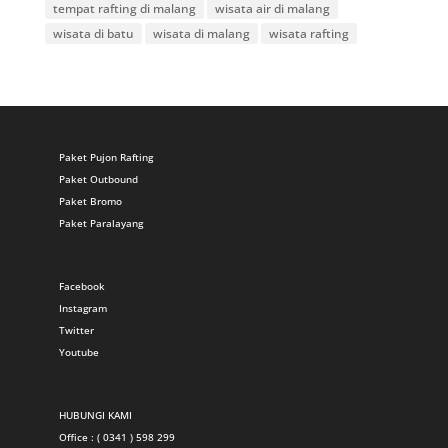
tempat rafting di malang
wisata air di malang
wisata di batu
wisata di malang
wisata rafting
Paket Pujon Rafting
Paket Outbound
Paket Bromo
Paket Paralayang
Facebook
Instagram
Twitter
Youtube
HUBUNGI KAMI
Office : ( 0341 ) 598 299