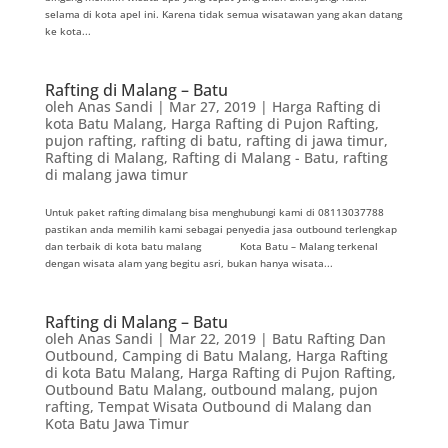
selama di kota apel ini. Karena tidak semua wisatawan yang akan datang
ke kota...
Rafting di Malang – Batu
oleh
Anas Sandi
|
Mar 27, 2019
|
Harga Rafting di
kota Batu Malang
,
Harga Rafting di Pujon Rafting
,
pujon rafting
,
rafting di batu
,
rafting di jawa timur
,
Rafting di Malang
,
Rafting di Malang - Batu
,
rafting
di malang jawa timur
Untuk paket rafting dimalang bisa menghubungi kami di 08113037788
pastikan anda memilih kami sebagai penyedia jasa outbound terlengkap
dan terbaik di kota batu malang Kota Batu – Malang terkenal
dengan wisata alam yang begitu asri, bukan hanya wisata...
Rafting di Malang – Batu
oleh
Anas Sandi
|
Mar 22, 2019
|
Batu Rafting Dan
Outbound
,
Camping di Batu Malang
,
Harga Rafting
di kota Batu Malang
,
Harga Rafting di Pujon Rafting
,
Outbound Batu Malang
,
outbound malang
,
pujon
rafting
,
Tempat Wisata Outbound di Malang dan
Kota Batu Jawa Timur