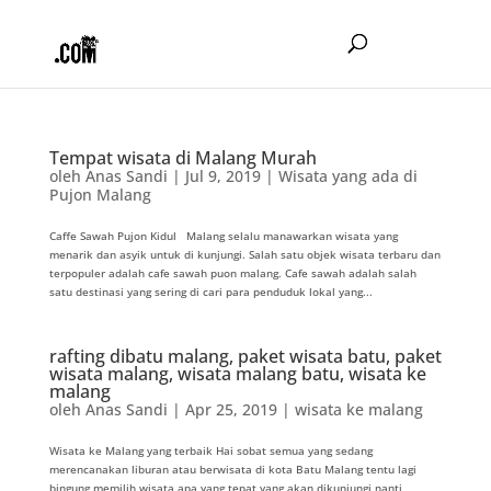
Tempat wisata di Malang Murah
oleh
Anas Sandi
|
Jul 9, 2019
|
Wisata yang ada di
Pujon Malang
Caffe Sawah Pujon Kidul Malang selalu manawarkan wisata yang
menarik dan asyik untuk di kunjungi. Salah satu objek wisata terbaru dan
terpopuler adalah cafe sawah puon malang. Cafe sawah adalah salah
satu destinasi yang sering di cari para penduduk lokal yang...
rafting dibatu malang, paket wisata batu, paket
wisata malang, wisata malang batu, wisata ke
malang
oleh
Anas Sandi
|
Apr 25, 2019
|
wisata ke malang
Wisata ke Malang yang terbaik Hai sobat semua yang sedang
merencanakan liburan atau berwisata di kota Batu Malang tentu lagi
bingung memilih wisata apa yang tepat yang akan dikunjungi nanti