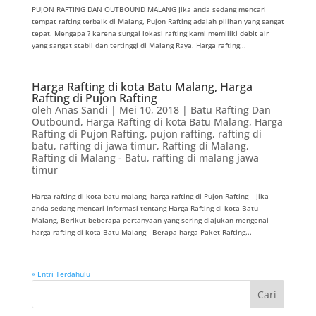
PUJON RAFTING DAN OUTBOUND MALANG Jika anda sedang mencari
tempat rafting terbaik di Malang, Pujon Rafting adalah pilihan yang sangat
tepat. Mengapa ? karena sungai lokasi rafting kami memiliki debit air
yang sangat stabil dan tertinggi di Malang Raya. Harga rafting...
Harga Rafting di kota Batu Malang, Harga
Rafting di Pujon Rafting
oleh
Anas Sandi
|
Mei 10, 2018
|
Batu Rafting Dan
Outbound
,
Harga Rafting di kota Batu Malang
,
Harga
Rafting di Pujon Rafting
,
pujon rafting
,
rafting di
batu
,
rafting di jawa timur
,
Rafting di Malang
,
Rafting di Malang - Batu
,
rafting di malang jawa
timur
Harga rafting di kota batu malang, harga rafting di Pujon Rafting – Jika
anda sedang mencari informasi tentang Harga Rafting di kota Batu
Malang, Berikut beberapa pertanyaan yang sering diajukan mengenai
harga rafting di kota Batu-Malang Berapa harga Paket Rafting...
« Entri Terdahulu