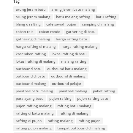
Tag
arung jeram batu
arung jeram batu malang
arung jeram malang
batu malang rafting
batu rafting
blang q rafting
cafe sawah pujon
camping di malang
coban rais
coban rondo
gathering di batu
gathering di malang
harga rafting batu
harga rafting di malang
harga rafting malang
kasembon rafting
lokasi rafting di batu
lokasi rafting di malang
malang rafting
outbound batu
outbound batu malang
outbound di batu
outbound di malang
outbound malang
outbound pelajar
paintball batu malang
paintball malang
paket rafting
paralayang batu
pujon rafting
pujon rafting batu
pujon rafting malang
rafting batu malang
rafting di batu malang
rafting di malang
rafting di pujon
rafting malang
rafting pujon
rafting pujon malang
tempat outbound di malang