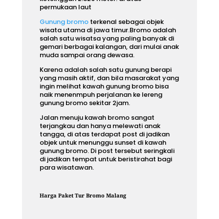
permukaan laut
Gunung bromo
terkenal sebagai objek
wisata utama di jawa timur.Bromo adalah
salah satu wisatsa yang paling banyak di
gemari berbagai kalangan, dari mulai anak
muda sampai orang dewasa.
Karena adalah salah satu gunung berapi
yang masih aktif, dan bila masarakat yang
ingin melihat kawah gunung bromo bisa
naik menenmpuh perjalanan ke lereng
gunung bromo sekitar 2jam.
Jalan menuju kawah bromo sangat
terjangkau dan hanya melewati anak
tangga, di atas terdapat post di jadikan
objek untuk menunggu sunset di kawah
gunung bromo. Di post tersebut seringkali
di jadikan tempat untuk beristirahat bagi
para wisatawan.
Harga Paket Tur Bromo Malang