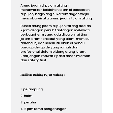
Arung jeram di pujon rafting ini
menawarkan keidahan alam di pedesaan
di pujon, bagi yang suka tantangan wajib
mencoba wisata arung jeram Pujon rafting.
Durasi arung jeram di pujon rafting
adalah
2 jam dengan penuh tantangan melewati
berbagai jerm yang ada di pujon rafting
jeram jeram tersebut yang alami memicu
adrenalin, dan selain itu akan di pandu
para guide-guide yang ramah dan
profesional dalam bidang arung jeram.
Jadi jangan khawatir pasti aman nyaman
dan safety first.
Fasilitas Rafting Pujon Malang :
pelampung
helm
perahu
2 jam lama pengarungan