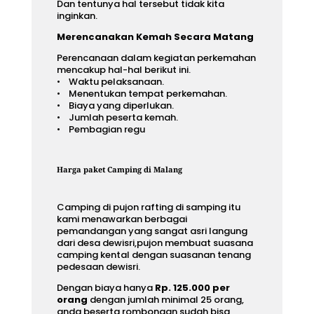
Dan tentunya hal tersebut tidak kita
inginkan.
Merencanakan Kemah Secara Matang
Perencanaan dalam kegiatan perkemahan
mencakup hal-hal berikut ini.
• Waktu pelaksanaan.
• Menentukan tempat perkemahan.
• Biaya yang diperlukan.
• Jumlah peserta kemah.
• Pembagian regu
Harga paket Camping di Malang
Camping di pujon rafting di samping itu
kami menawarkan berbagai
pemandangan yang sangat asri langung
dari desa dewisri,pujon membuat suasana
camping kental dengan suasanan tenang
pedesaan dewisri.
Dengan biaya hanya
Rp. 125.000 per
orang
dengan jumlah minimal 25 orang,
anda beserta rombongan sudah bisa