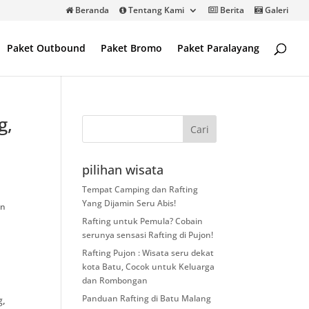
Beranda
Tentang Kami
Berita
Galeri
Paket Outbound
Paket Bromo
Paket Paralayang
g,
pilihan wisata
Tempat Camping dan Rafting
Yang Dijamin Seru Abis!
an
Rafting untuk Pemula? Cobain
serunya sensasi Rafting di Pujon!
Rafting Pujon : Wisata seru dekat
kota Batu, Cocok untuk Keluarga
dan Rombongan
Panduan Rafting di Batu Malang
g
,