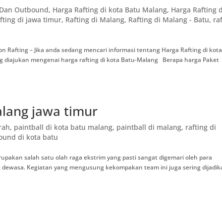
g Dan Outbound
,
Harga Rafting di kota Batu Malang
,
Harga Rafting d
fting di jawa timur
,
Rafting di Malang
,
Rafting di Malang - Batu
,
ra
jon Rafting – Jika anda sedang mencari informasi tentang Harga Rafting di kot
g diajukan mengenai harga rafting di kota Batu-Malang Berapa harga Paket
alang jawa timur
rah
,
paintball di kota batu malang
,
paintball di malang
,
rafting di
ound di kota batu
upakan salah satu olah raga ekstrim yang pasti sangat digemari oleh para
 dewasa. Kegiatan yang mengusung kekompakan team ini juga sering dijadik