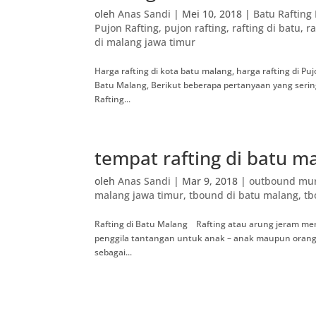
oleh
Anas Sandi
|
Mei 10, 2018
|
Batu Raftin
Pujon Rafting
,
pujon rafting
,
rafting di batu
,
ra
di malang jawa timur
Harga rafting di kota batu malang, harga rafting di Pu
Batu Malang, Berikut beberapa pertanyaan yang serin
Rafting...
tempat rafting di batu m
oleh
Anas Sandi
|
Mar 9, 2018
|
outbound mu
malang jawa timur
,
tbound di batu malang
,
tb
Rafting di Batu Malang Rafting atau arung jeram mer
penggila tantangan untuk anak – anak maupun orang
sebagai...