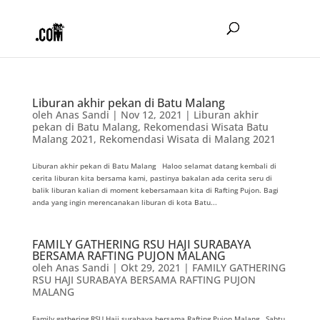
Liburan akhir pekan di Batu Malang
oleh
Anas Sandi
|
Nov 12, 2021
|
Liburan akhir
pekan di Batu Malang
,
Rekomendasi Wisata Batu
Malang 2021
,
Rekomendasi Wisata di Malang 2021
Liburan akhir pekan di Batu Malang Haloo selamat datang kembali di
cerita liburan kita bersama kami, pastinya bakalan ada cerita seru di
balik liburan kalian di moment kebersamaan kita di Rafting Pujon. Bagi
anda yang ingin merencanakan liburan di kota Batu...
FAMILY GATHERING RSU HAJI SURABAYA
BERSAMA RAFTING PUJON MALANG
oleh
Anas Sandi
|
Okt 29, 2021
|
FAMILY GATHERING
RSU HAJI SURABAYA BERSAMA RAFTING PUJON
MALANG
Family gathering RSU Haji surabaya bersama Rafting Pujon Malang Sabtu,