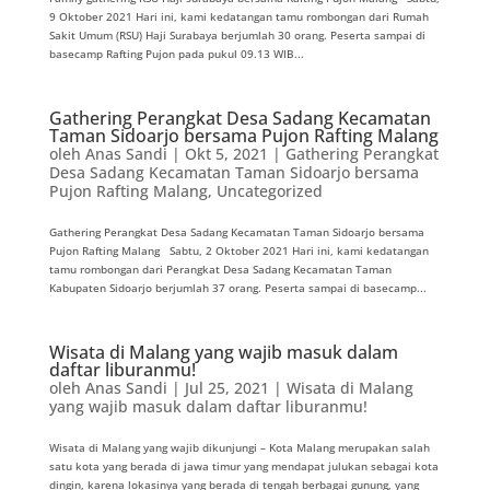
9 Oktober 2021 Hari ini, kami kedatangan tamu rombongan dari Rumah
Sakit Umum (RSU) Haji Surabaya berjumlah 30 orang. Peserta sampai di
basecamp Rafting Pujon pada pukul 09.13 WIB...
Gathering Perangkat Desa Sadang Kecamatan
Taman Sidoarjo bersama Pujon Rafting Malang
oleh
Anas Sandi
|
Okt 5, 2021
|
Gathering Perangkat
Desa Sadang Kecamatan Taman Sidoarjo bersama
Pujon Rafting Malang
,
Uncategorized
Gathering Perangkat Desa Sadang Kecamatan Taman Sidoarjo bersama
Pujon Rafting Malang Sabtu, 2 Oktober 2021 Hari ini, kami kedatangan
tamu rombongan dari Perangkat Desa Sadang Kecamatan Taman
Kabupaten Sidoarjo berjumlah 37 orang. Peserta sampai di basecamp...
Wisata di Malang yang wajib masuk dalam
daftar liburanmu!
oleh
Anas Sandi
|
Jul 25, 2021
|
Wisata di Malang
yang wajib masuk dalam daftar liburanmu!
Wisata di Malang yang wajib dikunjungi – Kota Malang merupakan salah
satu kota yang berada di jawa timur yang mendapat julukan sebagai kota
dingin, karena lokasinya yang berada di tengah berbagai gunung, yang