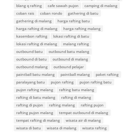
blang q rafting
cafe sawah pujon
camping di malang
coban rais
coban rondo
gathering di batu
gathering di malang
harga rafting batu
harga rafting di malang
harga rafting malang
kasembon rafting
lokasi rafting di batu
lokasi rafting di malang
malang rafting
outbound batu
outbound batu malang
outbound di batu
outbound di malang
outbound malang
outbound pelajar
paintball batu malang
paintball malang
paket rafting
paralayang batu
pujon rafting
pujon rafting batu
pujon rafting malang
rafting batu malang
rafting di batu malang
rafting di malang
rafting di pujon
rafting malang
rafting pujon
rafting pujon malang
tempat outbound di malang
tempat rafting di malang
wisata air di malang
wisata di batu
wisata di malang
wisata rafting