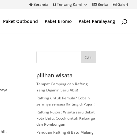
Beranda
Tentang Kami
Berita
Galeri
Paket Outbound
Paket Bromo
Paket Paralayang
pilihan wisata
n
Tempat Camping dan Rafting
sbaya
Yang Dijamin Seru Abis!
Rafting untuk Pemula? Cobain
serunya sensasi Rafting di Pujon!
Rafting Pujon : Wisata seru dekat
kota Batu, Cocok untuk Keluarga
dan Rombongan
all
,
Panduan Rafting di Batu Malang