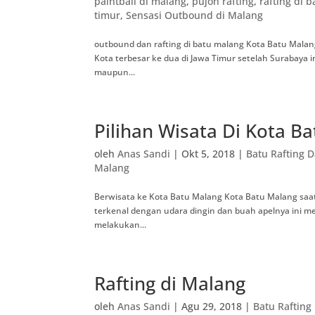
paintball di malang
,
pujon rafting
,
rafting di b
timur
,
Sensasi Outbound di Malang
outbound dan rafting di batu malang Kota Batu Malan
Kota terbesar ke dua di Jawa Timur setelah Surabaya i
maupun...
Pilihan Wisata Di Kota B
oleh
Anas Sandi
|
Okt 5, 2018
|
Batu Rafting 
Malang
Berwisata ke Kota Batu Malang Kota Batu Malang saat
terkenal dengan udara dingin dan buah apelnya ini m
melakukan...
Rafting di Malang
oleh
Anas Sandi
|
Agu 29, 2018
|
Batu Raftin