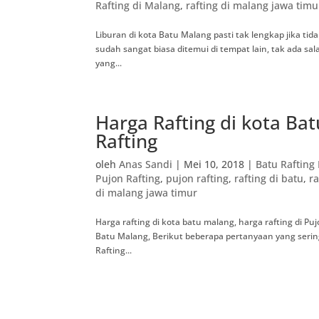
Rafting di Malang
,
rafting di malang jawa timu
Liburan di kota Batu Malang pasti tak lengkap jika 
sudah sangat biasa ditemui di tempat lain, tak ada s
yang...
Harga Rafting di kota Bat
Rafting
oleh
Anas Sandi
|
Mei 10, 2018
|
Batu Raftin
Pujon Rafting
,
pujon rafting
,
rafting di batu
,
ra
di malang jawa timur
Harga rafting di kota batu malang, harga rafting di Pu
Batu Malang, Berikut beberapa pertanyaan yang serin
Rafting...