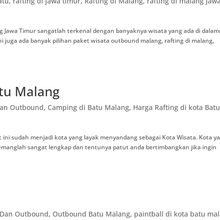
atu
,
rafting di jawa timur
,
Rafting di Malang
,
rafting di malang jaw
g Jawa Timur sangatlah terkenal dengan banyaknya wisata yang ada di dalam
ni juga ada banyak pilihan paket wisata outbound malang, rafting di malang,
atu Malang
Dan Outbound
,
Camping di Batu Malang
,
Harga Rafting di kota Bat
 ini sudah menjadi kota yang layak menyandang sebagai Kota Wisata. Kota y
emanglah sangat lengkap dan tentunya patut anda bertimbangkan jika ingin
g Dan Outbound
,
Outbound Batu Malang
,
paintball di kota batu ma