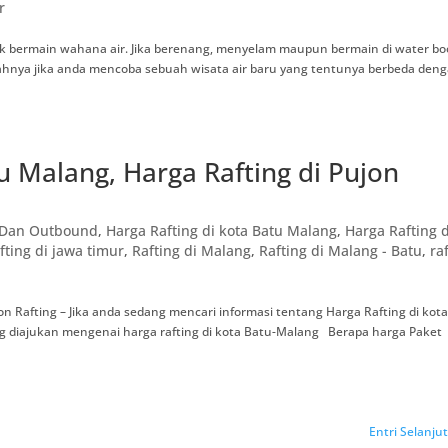
r
tidak bermain wahana air. Jika berenang, menyelam maupun bermain di water b
alahnya jika anda mencoba sebuah wisata air baru yang tentunya berbeda den
u Malang, Harga Rafting di Pujon
g Dan Outbound
,
Harga Rafting di kota Batu Malang
,
Harga Rafting d
fting di jawa timur
,
Rafting di Malang
,
Rafting di Malang - Batu
,
ra
jon Rafting – Jika anda sedang mencari informasi tentang Harga Rafting di kot
g diajukan mengenai harga rafting di kota Batu-Malang Berapa harga Paket
Entri Selanju