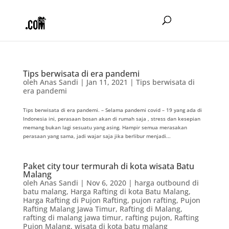
Tips berwisata di era pandemi
oleh
Anas Sandi
|
Jan 11, 2021
|
Tips berwisata di
era pandemi
Tips berwisata di era pandemi. – Selama pandemi covid – 19 yang ada di
Indonesia ini, perasaan bosan akan di rumah saja , stress dan kesepian
memang bukan lagi sesuatu yang asing. Hampir semua merasakan
perasaan yang sama, jadi wajar saja jika berlibur menjadi...
Paket city tour termurah di kota wisata Batu
Malang
oleh
Anas Sandi
|
Nov 6, 2020
|
harga outbound di
batu malang
,
Harga Rafting di kota Batu Malang
,
Harga Rafting di Pujon Rafting
,
pujon rafting
,
Pujon
Rafting Malang Jawa Timur
,
Rafting di Malang
,
rafting di malang jawa timur
,
rafting pujon
,
Rafting
Pujon Malang
,
wisata di kota batu malang