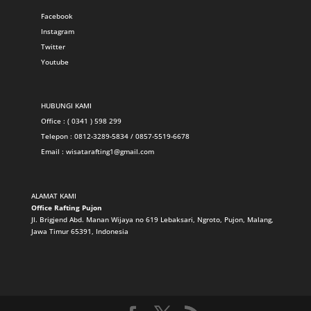
Facebook
Instagram
Twitter
Youtube
HUBUNGI KAMI
Office : ( 0341 ) 598 299
Telepon : 0812-3289-5834 / 0857-5519-6678
Email :
wisatarafting1@gmail.com
ALAMAT KAMI
Office Rafting Pujon
Jl. Brigjend Abd. Manan Wijaya no 619 Lebaksari, Ngroto, Pujon, Malang,
Jawa Timur 65391, Indonesia