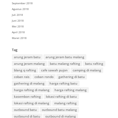
September 2018
Agustus 2018
Juli 2018
Juni 2018
Mei 2018
April 2018
Maret 2018
Tag
arung jeram batu
arung jeram batu malang
arung jeram malang
batu malang rafting
batu rafting
blang q rafting
cafe sawah pujon
camping di malang
coban rais
coban rondo
gathering di batu
gathering di malang
harga rafting batu
harga rafting di malang
harga rafting malang
kasembon rafting
lokasi rafting di batu
lokasi rafting di malang
malang rafting
outbound batu
outbound batu malang
outbound di batu
outbound di malang