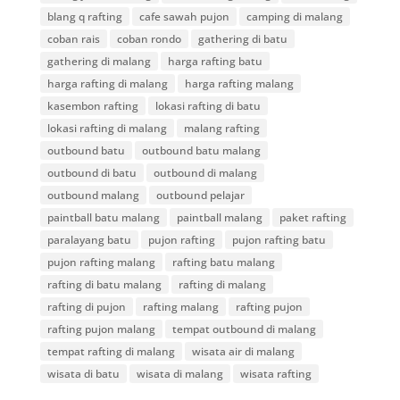
blang q rafting
cafe sawah pujon
camping di malang
coban rais
coban rondo
gathering di batu
gathering di malang
harga rafting batu
harga rafting di malang
harga rafting malang
kasembon rafting
lokasi rafting di batu
lokasi rafting di malang
malang rafting
outbound batu
outbound batu malang
outbound di batu
outbound di malang
outbound malang
outbound pelajar
paintball batu malang
paintball malang
paket rafting
paralayang batu
pujon rafting
pujon rafting batu
pujon rafting malang
rafting batu malang
rafting di batu malang
rafting di malang
rafting di pujon
rafting malang
rafting pujon
rafting pujon malang
tempat outbound di malang
tempat rafting di malang
wisata air di malang
wisata di batu
wisata di malang
wisata rafting