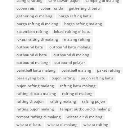
blang q rafting
cafe sawah pujon
camping di malang
coban rais
coban rondo
gathering di batu
gathering di malang
harga rafting batu
harga rafting di malang
harga rafting malang
kasembon rafting
lokasi rafting di batu
lokasi rafting di malang
malang rafting
outbound batu
outbound batu malang
outbound di batu
outbound di malang
outbound malang
outbound pelajar
paintball batu malang
paintball malang
paket rafting
paralayang batu
pujon rafting
pujon rafting batu
pujon rafting malang
rafting batu malang
rafting di batu malang
rafting di malang
rafting di pujon
rafting malang
rafting pujon
rafting pujon malang
tempat outbound di malang
tempat rafting di malang
wisata air di malang
wisata di batu
wisata di malang
wisata rafting