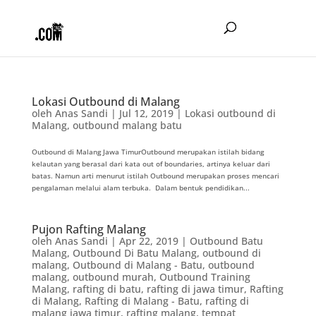
Lokasi Outbound di Malang
oleh
Anas Sandi
|
Jul 12, 2019
|
Lokasi outbound di
Malang
,
outbound malang batu
Outbound di Malang Jawa TimurOutbound merupakan istilah bidang
kelautan yang berasal dari kata out of boundaries, artinya keluar dari
batas. Namun arti menurut istilah Outbound merupakan proses mencari
pengalaman melalui alam terbuka. Dalam bentuk pendidikan...
Pujon Rafting Malang
oleh
Anas Sandi
|
Apr 22, 2019
|
Outbound Batu
Malang
,
Outbound Di Batu Malang
,
outbound di
malang
,
Outbound di Malang - Batu
,
outbound
malang
,
outbound murah
,
Outbound Training
Malang
,
rafting di batu
,
rafting di jawa timur
,
Rafting
di Malang
,
Rafting di Malang - Batu
,
rafting di
malang jawa timur
,
rafting malang
,
tempat