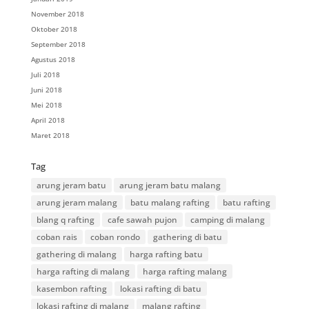
November 2018
Oktober 2018
September 2018
Agustus 2018
Juli 2018
Juni 2018
Mei 2018
April 2018
Maret 2018
Tag
arung jeram batu
arung jeram batu malang
arung jeram malang
batu malang rafting
batu rafting
blang q rafting
cafe sawah pujon
camping di malang
coban rais
coban rondo
gathering di batu
gathering di malang
harga rafting batu
harga rafting di malang
harga rafting malang
kasembon rafting
lokasi rafting di batu
lokasi rafting di malang
malang rafting