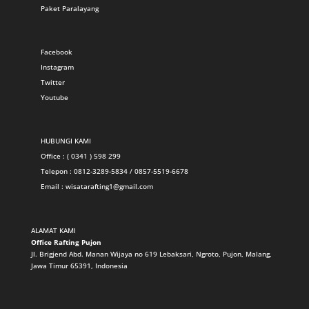
Paket Paralayang
Facebook
Instagram
Twitter
Youtube
HUBUNGI KAMI
Office : ( 0341 ) 598 299
Telepon : 0812-3289-5834 / 0857-5519-6678
Email :
wisatarafting1@gmail.com
ALAMAT KAMI
Office Rafting Pujon
Jl. Brigjend Abd. Manan Wijaya no 619 Lebaksari, Ngroto, Pujon, Malang,
Jawa Timur 65391, Indonesia