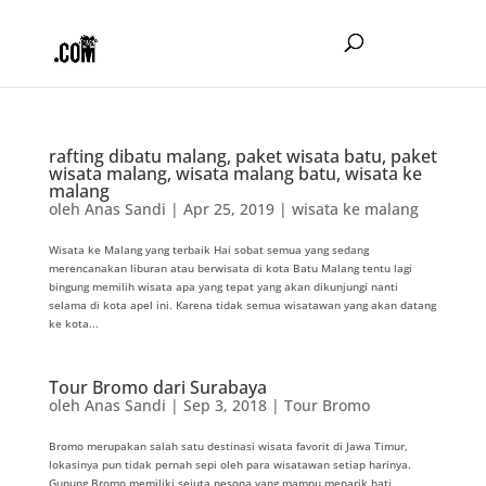
rafting dibatu malang, paket wisata batu, paket
wisata malang, wisata malang batu, wisata ke
malang
oleh
Anas Sandi
|
Apr 25, 2019
|
wisata ke malang
Wisata ke Malang yang terbaik Hai sobat semua yang sedang
merencanakan liburan atau berwisata di kota Batu Malang tentu lagi
bingung memilih wisata apa yang tepat yang akan dikunjungi nanti
selama di kota apel ini. Karena tidak semua wisatawan yang akan datang
ke kota...
Tour Bromo dari Surabaya
oleh
Anas Sandi
|
Sep 3, 2018
|
Tour Bromo
Bromo merupakan salah satu destinasi wisata favorit di Jawa Timur,
lokasinya pun tidak pernah sepi oleh para wisatawan setiap harinya.
Gunung Bromo memiliki sejuta pesona yang mampu menarik hati