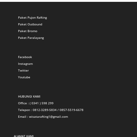
Paket Pujon Rafting
Paket Outbound
Paket Bromo
Paket Paralayang
Facebook
Instagram
Twitter
Youtube
HUBUNGI KAMI
Office : ( 0341 ) 598 299
Telepon : 0812-3289-5834 / 0857-5519-6678
Email :
wisatarafting1@gmail.com
ALAMAT KAMI