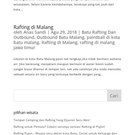
wisatawan. Selain karena keindahannya, letaknya yang tak jauh dari
kota...
Rafting di Malang
oleh
Anas Sandi
|
Agu 29, 2018
|
Batu Rafting Dan
Outbound
,
Outbound Batu Malang
,
paintball di kota
batu malang
,
Rafting di Malang
,
rafting di malang
jawa timur
Liburan di kota Batu Malang pasti tak lengkap jika tidak bermain wahana
air. Jika berenang, menyelam maupun bermain di water boom sudah
sangat biasa ditemui di tempat lain, tak ada salahnya jika anda mencoba
sebuah wisata air baru yang tentunya berbeda dengan yang...
pilihan wisata
Tempat Camping dan Rafting Yang Dijamin Seru Abis!
Rafting untuk Pemula? Cobain serunya sensasi Rafting di Pujon!
Rafting Pujon : Wisata seru dekat kota Batu, Cocok untuk Keluarga dan