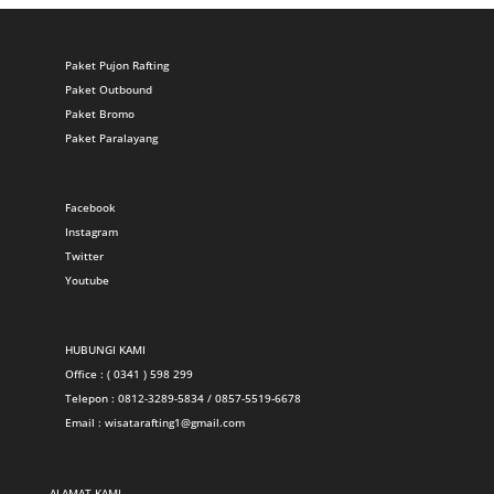
Paket Pujon Rafting
Paket Outbound
Paket Bromo
Paket Paralayang
Facebook
Instagram
Twitter
Youtube
HUBUNGI KAMI
Office : ( 0341 ) 598 299
Telepon : 0812-3289-5834 / 0857-5519-6678
Email :
wisatarafting1@gmail.com
ALAMAT KAMI