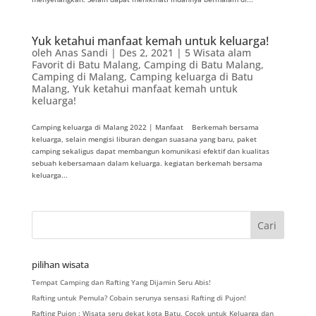
Yuk ketahui manfaat kemah untuk keluarga!
oleh
Anas Sandi
|
Des 2, 2021
|
5 Wisata alam
Favorit di Batu Malang
,
Camping di Batu Malang
,
Camping di Malang
,
Camping keluarga di Batu
Malang
,
Yuk ketahui manfaat kemah untuk
keluarga!
Camping keluarga di Malang 2022 | Manfaat Berkemah bersama
keluarga, selain mengisi liburan dengan suasana yang baru, paket
camping sekaligus dapat membangun komunikasi efektif dan kualitas
sebuah kebersamaan dalam keluarga. kegiatan berkemah bersama
keluarga...
pilihan wisata
Tempat Camping dan Rafting Yang Dijamin Seru Abis!
Rafting untuk Pemula? Cobain serunya sensasi Rafting di Pujon!
Rafting Pujon : Wisata seru dekat kota Batu, Cocok untuk Keluarga dan