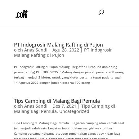
PT Indogrosir Malang Rafting di Pujon
oleh
Anas Sandi
|
Agu 28, 2022
|
PT Indogrosir
Malang Rafting di Pujon
PT Indogrosir Rafting di Pujon Malang Kegiatan Outbound dan arung
jeram (rafting) PT. INDOGROSIR Malang dengan jumlah peserta 200 orang
terbagi menjadi 2 kloter, untuk yang kloter pertama tepat pada tanggal
14 Agustus 2022 dengan jumlah peserta 100 orang....
Tips Camping di Malang Bagi Pemula
oleh
Anas Sandi
|
Des 7, 2021
|
Tips Camping di
Malang Bagi Pemula
,
Uncategorized
Tips Camping di Malang Bagi Pemula Kegiatan camping atau kemah saat
ini menjadi salah satu kegiatan favorit dalam mengisi waktu libur.
Camping bersama keluarga ataupun teman akan sangat asyik dan juga
menyenangkan. Selain dapat menikmati indahnya bermalam di...