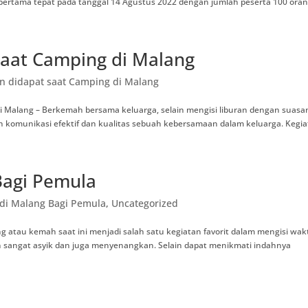
 pertama tepat pada tanggal 14 Agustus 2022 dengan jumlah peserta 100 orang
saat Camping di Malang
an didapat saat Camping di Malang
 di Malang – Berkemah bersama keluarga, selain mengisi liburan dengan suasa
komunikasi efektif dan kualitas sebuah kebersamaan dalam keluarga. Kegiat
Bagi Pemula
di Malang Bagi Pemula
,
Uncategorized
 atau kemah saat ini menjadi salah satu kegiatan favorit dalam mengisi wak
 sangat asyik dan juga menyenangkan. Selain dapat menikmati indahnya