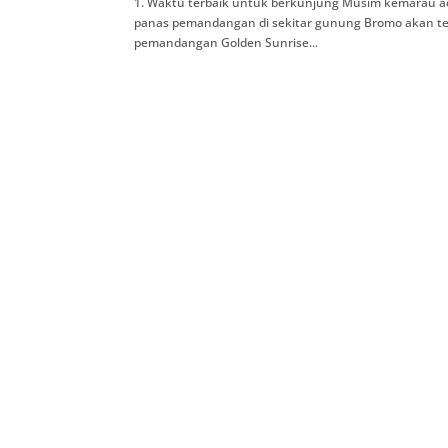
1. Waktu terbaik untuk berkunjung Musim kemarau a
panas pemandangan di sekitar gunung Bromo akan ter
pemandangan Golden Sunrise...