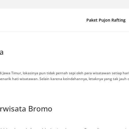
Paket Pujon Rafting
a
i Jawa Timur, lokasinya pun tidak pernah sepi oleh para wisatawan setiap har
arik hati wisatawan. Selain karena keindahannya, letaknya yang tak jauh d
erwisata Bromo
d