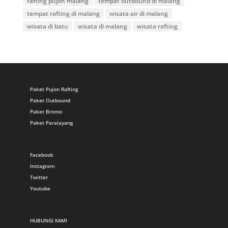
rafting pujon malang
tempat outbound di malang
tempat rafting di malang
wisata air di malang
wisata di batu
wisata di malang
wisata rafting
Paket Pujon Rafting
Paket Outbound
Paket Bromo
Paket Paralayang
Facebook
Instagram
Twitter
Youtube
HUBUNGI KAMI