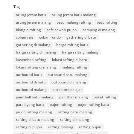
Tag
arung jeram batu
arung jeram batu malang
arung jeram malang
batu malang rafting
batu rafting
blang q rafting
cafe sawah pujon
camping di malang
coban rais
coban rondo
gathering di batu
gathering di malang
harga rafting batu
harga rafting di malang
harga rafting malang
kasembon rafting
lokasi rafting di batu
lokasi rafting di malang
malang rafting
outbound batu
outbound batu malang
outbound di batu
outbound di malang
outbound malang
outbound pelajar
paintball batu malang
paintball malang
paket rafting
paralayang batu
pujon rafting
pujon rafting batu
pujon rafting malang
rafting batu malang
rafting di batu malang
rafting di malang
rafting di pujon
rafting malang
rafting pujon