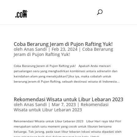
Coba Berarung Jeram di Pujon Rafting Yuk!
oleh
Anas Sandi
|
Feb 23, 2024
|
Coba Berarung
Jeram di Pujon Rafting Yuk!
Coba Berarung Jeram di Pujon Rafting yuk! Apakah Anda mencari
petualangan seru yang menghadirkan kombinasi antara adrenalin dan
keindahan alam yang menakjubkan? Jika iya, maka cobalah untuk
berarung jeram di Pujon Rafting, sebuah destinasi wisata di Indonesia...
Rekomendasi Wisata untuk Libur Lebaran 2023
oleh
Anas Sandi
|
Mar 7, 2023
|
Rekomendasi
Wisata untuk Libur Lebaran 2023
Rekomendasi Wisata untuk Libur Lebaran 2023 Libur Hari raya Idul Fitri
merupakan salah satu moment yang cocok untuk liburan bersama
keluarga. Tak jarang, pada saat libur lebaran lokasi wisata dipadati oleh
para wisatawan baik dari dalam maupun luar kota. Untuk...