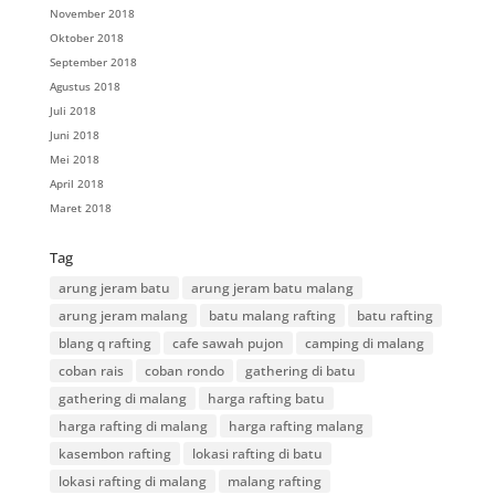
November 2018
Oktober 2018
September 2018
Agustus 2018
Juli 2018
Juni 2018
Mei 2018
April 2018
Maret 2018
Tag
arung jeram batu
arung jeram batu malang
arung jeram malang
batu malang rafting
batu rafting
blang q rafting
cafe sawah pujon
camping di malang
coban rais
coban rondo
gathering di batu
gathering di malang
harga rafting batu
harga rafting di malang
harga rafting malang
kasembon rafting
lokasi rafting di batu
lokasi rafting di malang
malang rafting