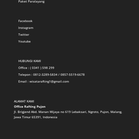
Paket Paralayang
Facebook
Instagram
Twitter
Youtube
HUBUNGI KAMI
Office : ( 0341 ) 598 299
Telepon : 0812-3289-5834 / 0857-5519-6678
Email :
wisatarafting1@gmail.com
ALAMAT KAMI
Office Rafting Pujon
Jl. Brigjend Abd. Manan Wijaya no 619 Lebaksari, Ngroto, Pujon, Malang,
Jawa Timur 65391, Indonesia