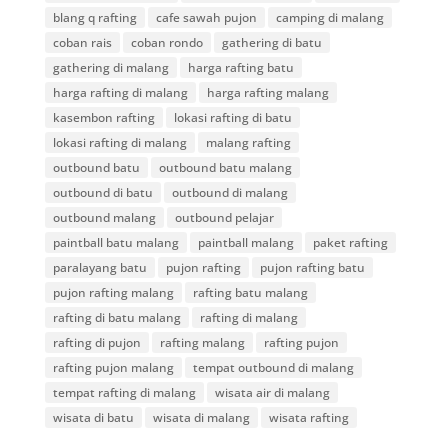
blang q rafting
cafe sawah pujon
camping di malang
coban rais
coban rondo
gathering di batu
gathering di malang
harga rafting batu
harga rafting di malang
harga rafting malang
kasembon rafting
lokasi rafting di batu
lokasi rafting di malang
malang rafting
outbound batu
outbound batu malang
outbound di batu
outbound di malang
outbound malang
outbound pelajar
paintball batu malang
paintball malang
paket rafting
paralayang batu
pujon rafting
pujon rafting batu
pujon rafting malang
rafting batu malang
rafting di batu malang
rafting di malang
rafting di pujon
rafting malang
rafting pujon
rafting pujon malang
tempat outbound di malang
tempat rafting di malang
wisata air di malang
wisata di batu
wisata di malang
wisata rafting