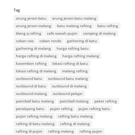
Tag
arung jeram batu
arung jeram batu malang
arung jeram malang
batu malang rafting
batu rafting
blang q rafting
cafe sawah pujon
camping di malang
coban rais
coban rondo
gathering di batu
gathering di malang
harga rafting batu
harga rafting di malang
harga rafting malang
kasembon rafting
lokasi rafting di batu
lokasi rafting di malang
malang rafting
outbound batu
outbound batu malang
outbound di batu
outbound di malang
outbound malang
outbound pelajar
paintball batu malang
paintball malang
paket rafting
paralayang batu
pujon rafting
pujon rafting batu
pujon rafting malang
rafting batu malang
rafting di batu malang
rafting di malang
rafting di pujon
rafting malang
rafting pujon