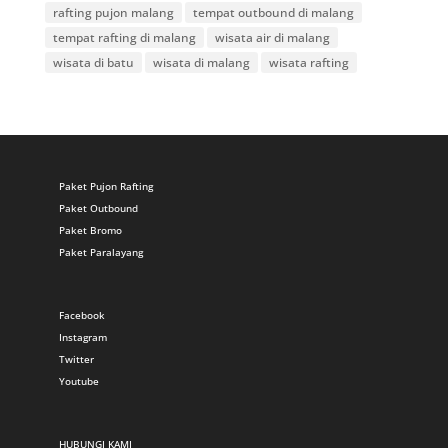
rafting pujon malang
tempat outbound di malang
tempat rafting di malang
wisata air di malang
wisata di batu
wisata di malang
wisata rafting
Paket Pujon Rafting
Paket Outbound
Paket Bromo
Paket Paralayang
Facebook
Instagram
Twitter
Youtube
HUBUNGI KAMI