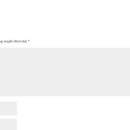
g wajib ditandai
*