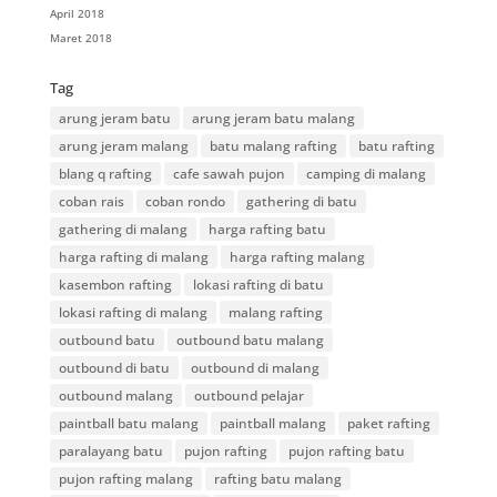
April 2018
Maret 2018
Tag
arung jeram batu
arung jeram batu malang
arung jeram malang
batu malang rafting
batu rafting
blang q rafting
cafe sawah pujon
camping di malang
coban rais
coban rondo
gathering di batu
gathering di malang
harga rafting batu
harga rafting di malang
harga rafting malang
kasembon rafting
lokasi rafting di batu
lokasi rafting di malang
malang rafting
outbound batu
outbound batu malang
outbound di batu
outbound di malang
outbound malang
outbound pelajar
paintball batu malang
paintball malang
paket rafting
paralayang batu
pujon rafting
pujon rafting batu
pujon rafting malang
rafting batu malang