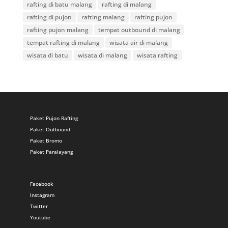
rafting di batu malang
rafting di malang
rafting di pujon
rafting malang
rafting pujon
rafting pujon malang
tempat outbound di malang
tempat rafting di malang
wisata air di malang
wisata di batu
wisata di malang
wisata rafting
Paket Pujon Rafting
Paket Outbound
Paket Bromo
Paket Paralayang
Facebook
Instagram
Twitter
Youtube