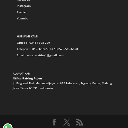
Instagram
Twitter
Youtube
HUBUNGI KAMI
Office : ( 0341 ) 598 299
Telepon : 0812-3289-5834 / 0857-5519-6678
Email :
wisatarafting1@gmail.com
ALAMAT KAMI
Office Rafting Pujon
Jl. Brigjend Abd. Manan Wijaya no 619 Lebaksari, Ngroto, Pujon, Malang,
Jawa Timur 65391, Indonesia