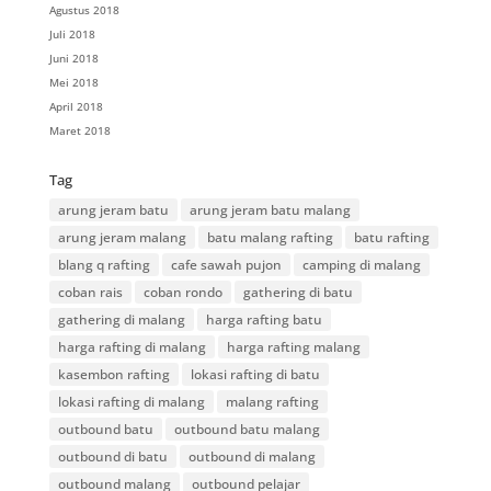
Agustus 2018
Juli 2018
Juni 2018
Mei 2018
April 2018
Maret 2018
Tag
arung jeram batu
arung jeram batu malang
arung jeram malang
batu malang rafting
batu rafting
blang q rafting
cafe sawah pujon
camping di malang
coban rais
coban rondo
gathering di batu
gathering di malang
harga rafting batu
harga rafting di malang
harga rafting malang
kasembon rafting
lokasi rafting di batu
lokasi rafting di malang
malang rafting
outbound batu
outbound batu malang
outbound di batu
outbound di malang
outbound malang
outbound pelajar