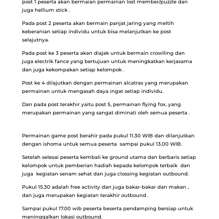
post 1 peserta akan bermaian permainan lost member/puzzle dan
juga hellium stick .
Pada post 2 peserta akan bermain panjat jaring yang meltih
keberanian setiap individu untuk bisa melanjutkan ke post
selajutnya.
Pada post ke 3 peserta akan diajak untuk bermain crowlling dan
juga electrik fance yang bertujuan untuk meningkatkan kerjasama
dan juga kekompakan setiap kelompok .
Post ke 4 dilajutkan dengan permainan alcatras yang merupakan
permainan untuk mengasah daya ingat setiap individu.
Dan pada post terakhir yaitu post 5, permainan flying fox, yang
merupakan permainan yang sangat diminati oleh semua peserta .
Permainan game post berahir pada pukul 11.30 WIB dan dilanjutkan
dengan ishoma untuk semua peserta sampai pukul 13.00 WIB.
Setelah selesai peserta kembali ke ground utama dan berbaris setiap
kelompok untuk pemberian hadiah kepada kelompok terbaik dan
juga kegiatan senam sehat dan juga clossing kegiatan outbound.
Pukul 15.30 adalah free activity dan juga bakar-bakar dan makan ,
dan juga merupakan kegiatan terakhir outbound .
Sampai pukul 17.00 wib peserta beserta pendamping bersiap untuk
meninggalkan lokasi outbound.