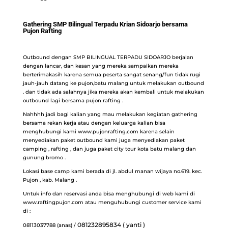
Gathering SMP Bilingual Terpadu Krian Sidoarjo bersama
Pujon Rafting
Outbound dengan SMP BILINGUAL TERPADU SIDOARJO berjalan
dengan lancar, dan kesan yang mereka sampaikan mereka
berterimakasih karena semua peserta sangat senang/fun tidak rugi
jauh-jauh datang ke pujon,batu malang untuk melakukan outbound
. dan tidak ada salahnya jika mereka akan kembali untuk melakukan
outbound lagi bersama pujon rafting .
Nahhhh jadi bagi kalian yang mau melakukan kegiatan gathering
bersama rekan kerja atau dengan keluarga kalian bisa
menghubungi kami
www.pujonrafting.com
karena selain
menyediakan paket outbound kami juga menyediakan paket
camping , rafting , dan juga paket city tour kota batu malang dan
gunung bromo .
Lokasi base camp kami berada di jl. abdul manan wijaya no.619. kec.
Pujon , kab. Malang .
Untuk info dan reservasi anda bisa menghubungi di web kami di
www.raftingpujon.com
atau menguhubungi customer service kami
di :
081232895834 ( yanti )
08113037788 (anas) /