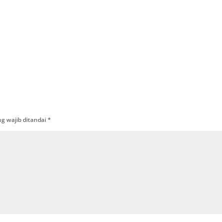
g wajib ditandai
*