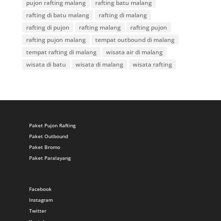
pujon rafting malang
rafting batu malang
rafting di batu malang
rafting di malang
rafting di pujon
rafting malang
rafting pujon
rafting pujon malang
tempat outbound di malang
tempat rafting di malang
wisata air di malang
wisata di batu
wisata di malang
wisata rafting
Paket Pujon Rafting
Paket Outbound
Paket Bromo
Paket Paralayang
Facebook
Instagram
Twitter