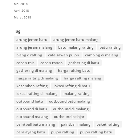
Mei 2018
April 2018
Maret 2018
Tag
arung jeram batu
arung jeram batu malang
arung jeram malang
batu malang rafting
batu rafting
blang q rafting
cafe sawah pujon
camping di malang
coban rais
coban rondo
gathering di batu
gathering di malang
harga rafting batu
harga rafting di malang
harga rafting malang
kasembon rafting
lokasi rafting di batu
lokasi rafting di malang
malang rafting
outbound batu
outbound batu malang
outbound di batu
outbound di malang
outbound malang
outbound pelajar
paintball batu malang
paintball malang
paket rafting
paralayang batu
pujon rafting
pujon rafting batu