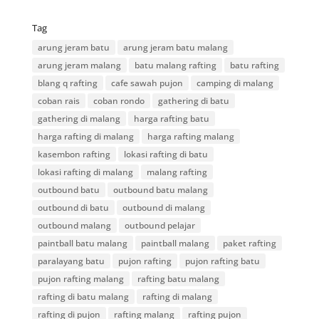
Tag
arung jeram batu
arung jeram batu malang
arung jeram malang
batu malang rafting
batu rafting
blang q rafting
cafe sawah pujon
camping di malang
coban rais
coban rondo
gathering di batu
gathering di malang
harga rafting batu
harga rafting di malang
harga rafting malang
kasembon rafting
lokasi rafting di batu
lokasi rafting di malang
malang rafting
outbound batu
outbound batu malang
outbound di batu
outbound di malang
outbound malang
outbound pelajar
paintball batu malang
paintball malang
paket rafting
paralayang batu
pujon rafting
pujon rafting batu
pujon rafting malang
rafting batu malang
rafting di batu malang
rafting di malang
rafting di pujon
rafting malang
rafting pujon