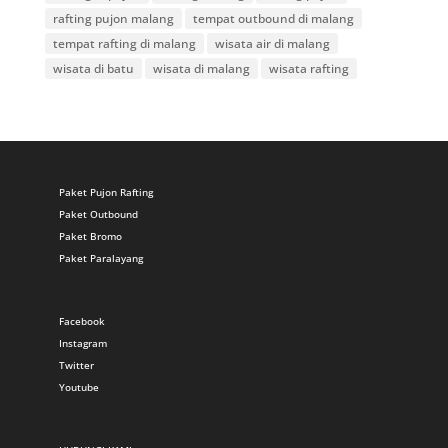
rafting pujon malang
tempat outbound di malang
tempat rafting di malang
wisata air di malang
wisata di batu
wisata di malang
wisata rafting
Paket Pujon Rafting
Paket Outbound
Paket Bromo
Paket Paralayang
Facebook
Instagram
Twitter
Youtube