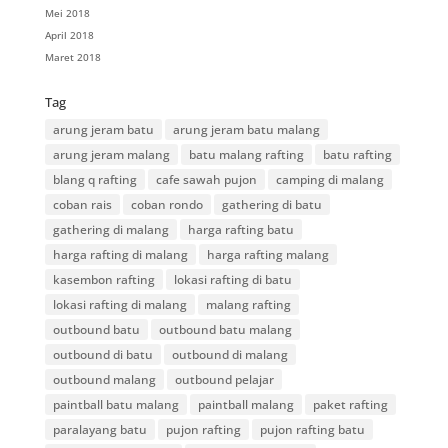
Mei 2018
April 2018
Maret 2018
Tag
arung jeram batu
arung jeram batu malang
arung jeram malang
batu malang rafting
batu rafting
blang q rafting
cafe sawah pujon
camping di malang
coban rais
coban rondo
gathering di batu
gathering di malang
harga rafting batu
harga rafting di malang
harga rafting malang
kasembon rafting
lokasi rafting di batu
lokasi rafting di malang
malang rafting
outbound batu
outbound batu malang
outbound di batu
outbound di malang
outbound malang
outbound pelajar
paintball batu malang
paintball malang
paket rafting
paralayang batu
pujon rafting
pujon rafting batu