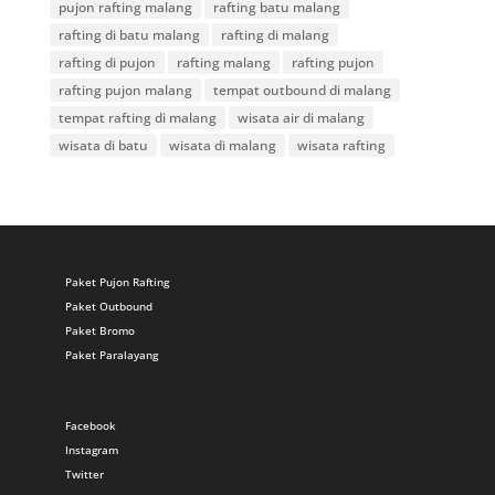
pujon rafting malang
rafting batu malang
rafting di batu malang
rafting di malang
rafting di pujon
rafting malang
rafting pujon
rafting pujon malang
tempat outbound di malang
tempat rafting di malang
wisata air di malang
wisata di batu
wisata di malang
wisata rafting
Paket Pujon Rafting
Paket Outbound
Paket Bromo
Paket Paralayang
Facebook
Instagram
Twitter