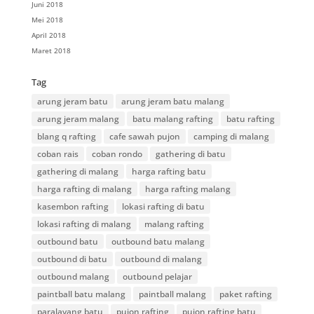
Juni 2018
Mei 2018
April 2018
Maret 2018
Tag
arung jeram batu
arung jeram batu malang
arung jeram malang
batu malang rafting
batu rafting
blang q rafting
cafe sawah pujon
camping di malang
coban rais
coban rondo
gathering di batu
gathering di malang
harga rafting batu
harga rafting di malang
harga rafting malang
kasembon rafting
lokasi rafting di batu
lokasi rafting di malang
malang rafting
outbound batu
outbound batu malang
outbound di batu
outbound di malang
outbound malang
outbound pelajar
paintball batu malang
paintball malang
paket rafting
paralayang batu
pujon rafting
pujon rafting batu