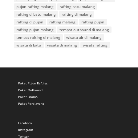
pujon rafting malang
rafting batu malang
rafting di batu malang
rafting di malang
rafting di pujon
rafting malang
rafting pujon
rafting pujon malang
tempat outbound di malang
tempat rafting di malang
wisata air di malang
wisata di batu
wisata di malang
wisata rafting
Paket Pujon Rafting
Paket Outbound
Paket Bromo
Paket Paralayang
Facebook
Instagram
Twitter