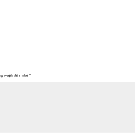
g wajib ditandai
*