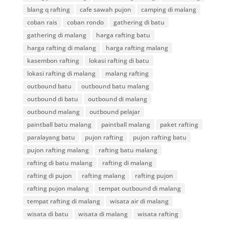
blang q rafting
cafe sawah pujon
camping di malang
coban rais
coban rondo
gathering di batu
gathering di malang
harga rafting batu
harga rafting di malang
harga rafting malang
kasembon rafting
lokasi rafting di batu
lokasi rafting di malang
malang rafting
outbound batu
outbound batu malang
outbound di batu
outbound di malang
outbound malang
outbound pelajar
paintball batu malang
paintball malang
paket rafting
paralayang batu
pujon rafting
pujon rafting batu
pujon rafting malang
rafting batu malang
rafting di batu malang
rafting di malang
rafting di pujon
rafting malang
rafting pujon
rafting pujon malang
tempat outbound di malang
tempat rafting di malang
wisata air di malang
wisata di batu
wisata di malang
wisata rafting