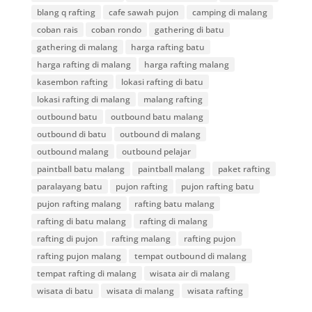
blang q rafting
cafe sawah pujon
camping di malang
coban rais
coban rondo
gathering di batu
gathering di malang
harga rafting batu
harga rafting di malang
harga rafting malang
kasembon rafting
lokasi rafting di batu
lokasi rafting di malang
malang rafting
outbound batu
outbound batu malang
outbound di batu
outbound di malang
outbound malang
outbound pelajar
paintball batu malang
paintball malang
paket rafting
paralayang batu
pujon rafting
pujon rafting batu
pujon rafting malang
rafting batu malang
rafting di batu malang
rafting di malang
rafting di pujon
rafting malang
rafting pujon
rafting pujon malang
tempat outbound di malang
tempat rafting di malang
wisata air di malang
wisata di batu
wisata di malang
wisata rafting