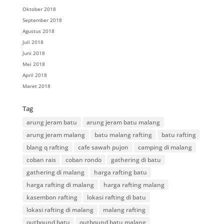
Oktober 2018
September 2018
Agustus 2018
Juli 2018
Juni 2018
Mei 2018
April 2018
Maret 2018
Tag
arung jeram batu
arung jeram batu malang
arung jeram malang
batu malang rafting
batu rafting
blang q rafting
cafe sawah pujon
camping di malang
coban rais
coban rondo
gathering di batu
gathering di malang
harga rafting batu
harga rafting di malang
harga rafting malang
kasembon rafting
lokasi rafting di batu
lokasi rafting di malang
malang rafting
outbound batu
outbound batu malang