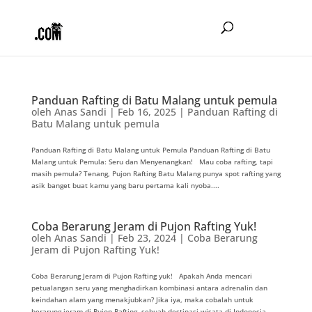
Panduan Rafting di Batu Malang untuk pemula
oleh
Anas Sandi
|
Feb 16, 2025
|
Panduan Rafting di
Batu Malang untuk pemula
Panduan Rafting di Batu Malang untuk Pemula Panduan Rafting di Batu
Malang untuk Pemula: Seru dan Menyenangkan! Mau coba rafting, tapi
masih pemula? Tenang, Pujon Rafting Batu Malang punya spot rafting yang
asik banget buat kamu yang baru pertama kali nyoba....
Coba Berarung Jeram di Pujon Rafting Yuk!
oleh
Anas Sandi
|
Feb 23, 2024
|
Coba Berarung
Jeram di Pujon Rafting Yuk!
Coba Berarung Jeram di Pujon Rafting yuk! Apakah Anda mencari
petualangan seru yang menghadirkan kombinasi antara adrenalin dan
keindahan alam yang menakjubkan? Jika iya, maka cobalah untuk
berarung jeram di Pujon Rafting, sebuah destinasi wisata di Indonesia...