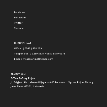
Facebook
Instagram
Twitter
Youtube
HUBUNGI KAMI
Office : ( 0341 ) 598 299
Telepon : 0812-3289-5834 / 0857-5519-6678
Email :
wisatarafting1@gmail.com
ALAMAT KAMI
Office Rafting Pujon
Jl. Brigjend Abd. Manan Wijaya no 619 Lebaksari, Ngroto, Pujon, Malang,
Jawa Timur 65391, Indonesia