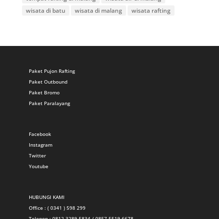
wisata di batu
wisata di malang
wisata rafting
Paket Pujon Rafting
Paket Outbound
Paket Bromo
Paket Paralayang
Facebook
Instagram
Twitter
Youtube
HUBUNGI KAMI
Office : ( 0341 ) 598 299
Telepon : 0812-3289-5834 / 0857-5519-6678