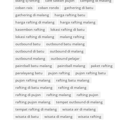
blang q rafting
cafe sawah pujon
camping di malang
coban rais
coban rondo
gathering di batu
gathering di malang
harga rafting batu
harga rafting di malang
harga rafting malang
kasembon rafting
lokasi rafting di batu
lokasi rafting di malang
malang rafting
outbound batu
outbound batu malang
outbound di batu
outbound di malang
outbound malang
outbound pelajar
paintball batu malang
paintball malang
paket rafting
paralayang batu
pujon rafting
pujon rafting batu
pujon rafting malang
rafting batu malang
rafting di batu malang
rafting di malang
rafting di pujon
rafting malang
rafting pujon
rafting pujon malang
tempat outbound di malang
tempat rafting di malang
wisata air di malang
wisata di batu
wisata di malang
wisata rafting