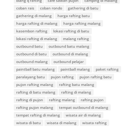
blang q rafting
cafe sawah pujon
camping di malang
coban rais
coban rondo
gathering di batu
gathering di malang
harga rafting batu
harga rafting di malang
harga rafting malang
kasembon rafting
lokasi rafting di batu
lokasi rafting di malang
malang rafting
outbound batu
outbound batu malang
outbound di batu
outbound di malang
outbound malang
outbound pelajar
paintball batu malang
paintball malang
paket rafting
paralayang batu
pujon rafting
pujon rafting batu
pujon rafting malang
rafting batu malang
rafting di batu malang
rafting di malang
rafting di pujon
rafting malang
rafting pujon
rafting pujon malang
tempat outbound di malang
tempat rafting di malang
wisata air di malang
wisata di batu
wisata di malang
wisata rafting